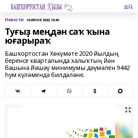
Новости
16 ИЮНЯ 2020, 10:40
Туғыҙ меңдән саҡ ҡына
юғарыраҡ
Башҡортостан Хөкүмәте 2020 йылдың
беренсе кварталында халыҡтың йән
башына йәшәү минимумы дәүмәлен 9442
һум күләмендә билдәләне.