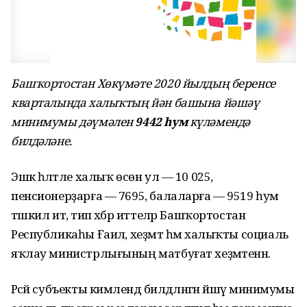
Башҡортостан Хөкүмәте 2020 йылдың беренсе
кварталында халыҡтың йән башына йәшәү
минимумы дәүмәлен
9442 һум
күләмендә
билдәләне.
Эшкә һәләтле халыҡ өсөн ул — 10 025,
пенсионерҙарға — 7695, балаларға — 9519 һум
тәшкил итә, тип хәбәр иттеләр Башҡортостан
Республикаһы Ғаилә, хеҙмәт һәм халыҡты социаль
яҡлау министрлығының матбуғат хеҙмәтенән.
Рәсәй субъекты кимәлендә билдәләнгән йәшәү минимумы