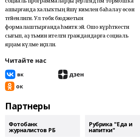
социаль программаларҙы әҙерләгәндә һәм тормошҡа
ашырғанда халыҡтың йәшәү кимәлен баһалау өсөн
тәғәйенләнгән. Ул төбәк бюджетын
формалаштырғанда әһәмиәткә эйә. Ошо күрһәткестән
сығып, аҙ тәьмин ителгән граждандарға социаль
ярҙам күләме иҫәпләнә.
Читайте нас
Партнеры
Фотобанк
Рубрика "Еда и
журналистов РБ
напитки"