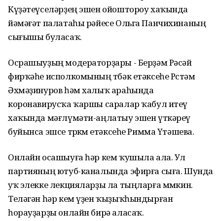
Күҙәтеүселәрҙең эшен ойоштороу хаҡында
йәмәғәт палатаһы рәйесе Ольга Панчихинаның
сығышы буласаҡ.
Осрашыуҙың модераторҙары - Берҙәм Рәсәй
фирҡәһе исполкомының төбәк етәксеһе Рөстәм
Әхмәҙинуров һәм халыҡ араһында
коронавирусҡа ҡаршы саралар ҡабул итеү
хаҡында мәғлүмәти-аңлатыу эшен үткәреү
буйынса эшсе төркөмө етәксеһе Римма Үтәшева.
Онлайн осашыуға һәр кем ҡушыла ала. Ул
партияның ютуб-каналында эфирға сыға. Шунда
уҡ элекке лекцияларҙы ла тыңларға мөмкин.
Теләгән һәр кем үҙен ҡыҙыҡһындырған
һорауҙарҙы онлайн бирә аласаҡ.