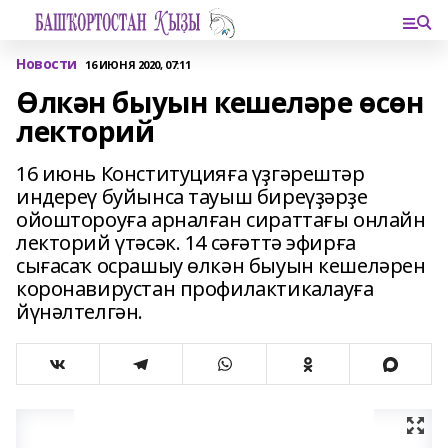
Новости
16 ИЮНЯ 2020, 07:11
Өлкән быуын кешеләре өсөн
лекторий
16 июнь Конституцияға үҙгәрештәр
индереү буйынса тауыш биреүҙәрҙе
ойоштороуға арналған сираттағы онлайн
лекторий үтәсәк. 14 сәғәттә эфирға
сығасаҡ осрашыу өлкән быуын кешеләрен
коронавирустан профилактикалауға
йүнәлтелгән.