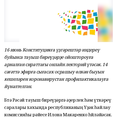
16 июнь Конституцияға үҙгәрештәр индереү
буйынса тауыш биреүҙәрҙе ойоштороуға
арналған сираттағы онлайн лекторий үтәсәк. 14
сәғәттә эфирға сығасаҡ осрашыу өлкән быуын
кешеләрен коронавирустан профилактикалауға
йүнәлтелгән.
Бөтә Рәсәй тауыш биреүҙәргә әҙерлек һәм үткәреү
саралары хаҡында республиканың Үҙәк һайлау
комиссияһы рәйесе Илона Макаренко һөйләйәсәк.