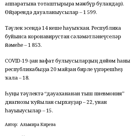
аппаратына тоташтырырға мәжбүр булғандар).
Өйҙәрендә дауаланыусылар – 1 599.
Тәүлек эсендә 14 кеше һауыҡҡан. Республика
буйынса коронавирустан сәләмәтләнеүселәр
йәмғеһе – 1 853.
COVID-19-ҙан вафат булыусыларҙың дөйөм һаны
республикабыҙҙа 20 майҙан бирле үҙгәрешһеҙ
ҡала – 18.
Һуңғы тәүлектә “дауахананан тыш пневмония”
диагнозы ҡуйылған сырхауҙар – 22, унан
һауығыусылар – 15.
Автор:
Альмира Кирәева