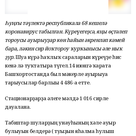
Һуңғы тәүлектә республикала 68 кешелә
коронавирус табылған. Күреүегеҙсә, яңы өҫтәлеп
тороусы ауырыуҙар көн һайын әкренләп кәмей
бара, ләкин сир йоҡтороу ҡурҡынысы әле ныҡ
ҙур.
Шуға күрә һаҡлыҡ сараларын күреүҙе һис
кенә лә туҡтатырға түгел.14 июнгә ҡарата
Башҡортостанда был мәкерле ауырыуға
тарыусылар барлығы 4 486-ға етте.
Стационарҙарҙа әлеге мәлдә 1 016 сирле
дауалана.
Табиптар шуларҙың унауһының хәле ауыр
булыуын белдерә ( туғыҙын яһалма һулыш