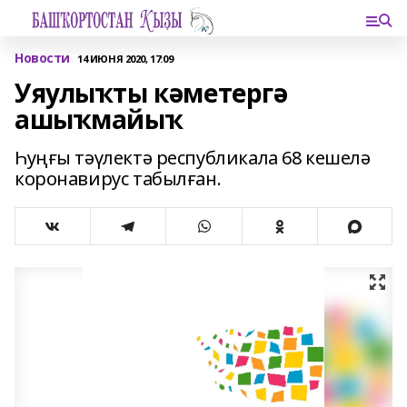
Новости
14 ИЮНЯ 2020, 17:09
Уяулыҡты кәметергә
ашыҡмайыҡ
Һуңғы тәүлектә республикала 68 кешелә
коронавирус табылған.