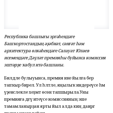
Республика башлығы эргәһендәге
Башҡортостандың әҙәбиәт, сәнғәт һәм
архитектура өлкәһендәге Салауат Юлаев
исемендәге Дәүләт премияһы буйынса комиссия
эштәрҙе ҡабул итә башланы.
Билдәле булыуынса, премия ике йылға бер
тапҡыр бирелә. Ул һәләтле, яңылыҡ индереүсе һәм
үҙенсәлекле хеҙмәт өсөн тапшырыла.Уны
премияға дәғүә итеүсе комиссияның эше
тамамланырҙан ярты йыл алда киң даирәгә