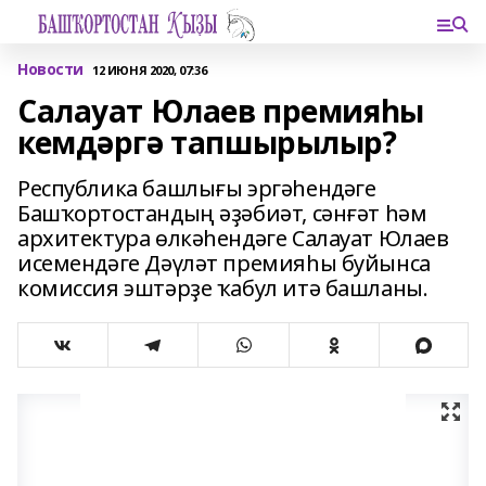
Новости
12 ИЮНЯ 2020, 07:36
Салауат Юлаев премияһы
кемдәргә тапшырылыр?
Республика башлығы эргәһендәге
Башҡортостандың әҙәбиәт, сәнғәт һәм
архитектура өлкәһендәге Салауат Юлаев
исемендәге Дәүләт премияһы буйынса
комиссия эштәрҙе ҡабул итә башланы.