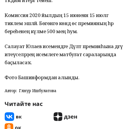
тәҡдим итергә тейеш.
Комиссия 2020 йылдың 15 июненән 15 июлгә
тиклем эшләй. Бөгөнгө көндә өс премияның һәр
береһенең күләме 500 мең һум.
Салауат Юлаев исемендәге Дәүләт премияһына дәғүә
итеүселәрҙең исемлеге матбуғат сараларында
баҫыласаҡ.
Фото Башинформдан алынды.
Автор:
Гөлнур Ишбулатова
Читайте нас