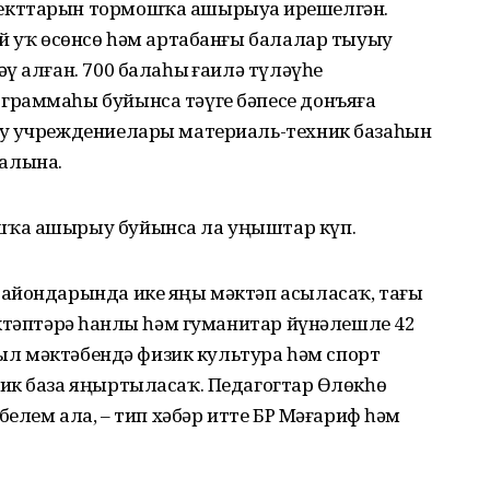
екттарын тормошҡа ашырыуҙа ирешелгән.
ай уҡ өсөнсө һәм артабанғы балалар тыуыу
 алған. 700 балаһыҙ ғаилә түләүһеҙ
граммаһы буйынса тәүге бәпесе донъяға
ау учреждениелары материаль-техник базаһын
алына.
шҡа ашырыу буйынса ла уңыштар күп.
айондарында ике яңы мәктәп асыласаҡ, тағы
ктәптәрҙә һанлы һәм гуманитар йүнәлешле 42
уыл мәктәбендә физик культура һәм спорт
к база яңыртыласаҡ. Педагогтар Өҙлөкһөҙ
белем ала, – тип хәбәр итте БР Мәғариф һәм