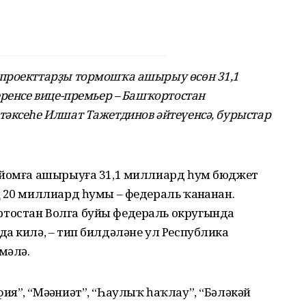
проекттарҙы тормошҡа ашырыу өсөн 31,1
еренсе вице-премьер – Башҡортостан
тәксеһе Илшат Тажетдинов әйтеүенсә, бурыстар
ойомға ашырыуға 31,1 миллиард һум бюджет
 20 миллиард һумы – федераль ҡаҙнанан.
тостан Волга буйы федераль округында
а килә, – тип билдәләне ул Республика
мәлә.
я”, “Мәҙәниәт”, “Һаулыҡ һаҡлау”, “Бәләкәй