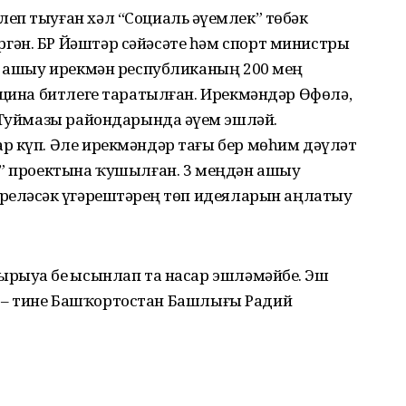
п тыуған хәл “Социаль әүҙемлек” төбәк
ән. БР Йәштәр сәйәсәте һәм спорт министры
ән ашыу ирекмән республиканың 200 мең
ицина битлеге таратылған. Ирекмәндәр Өфөлә,
 Туймазы райондарында әүҙем эшләй.
р күп. Әле ирекмәндәр тағы бер мөһим дәүләт
ы” проектына ҡушылған. 3 меңдән ашыу
реләсәк үҙгәрештәрҙең төп идеяларын аңлатыу
ыуҙа беҙ ысынлап та насар эшләмәйбеҙ. Эш
әт, – тине Башҡортостан Башлығы Радий