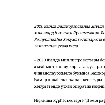
2020 йылда Башҡортостанда милли 
миллиард һум аҡса йүнәлтеләсәк. Б
Республикаһы Хөкүмәте Аппараты е
ваҡытында үтәлә килә.
– 2020 йылда милли проекттарҙы б
аҡсаһын тотоноу ҡаралған, уларҙың
Финанслау кимәле буйынса Башҡор
Һамар өлкәһенән ҡала икенсе урынд
Хөкүмәтендә үткән оператив кәңәш
Иң яҡшы күрһәткестәргә “Демографи