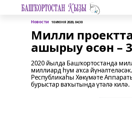
Новости
10 ИЮНЯ 2020, 04:30
Милли проектт
ашырыу өсөн – 
2020 йылда Башҡортостанда мил
миллиард һум аҡса йүнәлтеләсәк
Республикаһы Хөкүмәте Аппараты
бурыстар ваҡытында үтәлә килә.