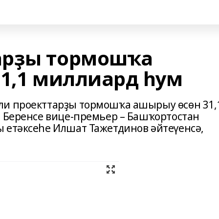
арҙы тормошҡа
31,1 миллиард һум
ли проекттарҙы тормошҡа ашырыу өсөн 31,
. Беренсе вице-премьер – Башҡортостан
 етәксеһе Илшат Тажетдинов әйтеүенсә,