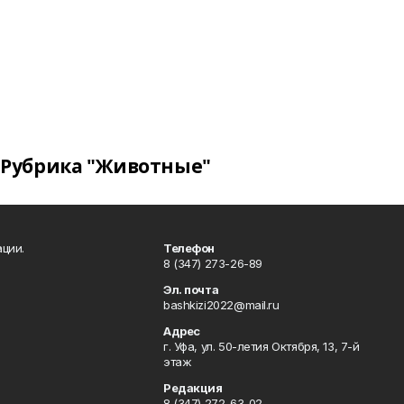
Рубрика "Животные"
ции.
Телефон
8 (347) 273-26-89
Эл. почта
bashkizi2022@mail.ru
Адрес
г. Уфа, ул. 50-летия Октября, 13, 7-й
этаж
Редакция
8 (347) 272-63-02