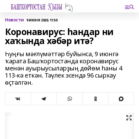
Новости
9 ИЮНЯ 2020, 11:50
Коронавирус: һандар ни
хаҡында хәбәр итә?
Һуңғы мәғлүмәттәр буйынса, 9 июнгә
ҡарата Башҡортостанда коронавирус
менән ауырыусыларҙың дөйөм һаны 4
113-кә еткән. Тәүлек эсендә 96 сырхау
өҫтәлгән.