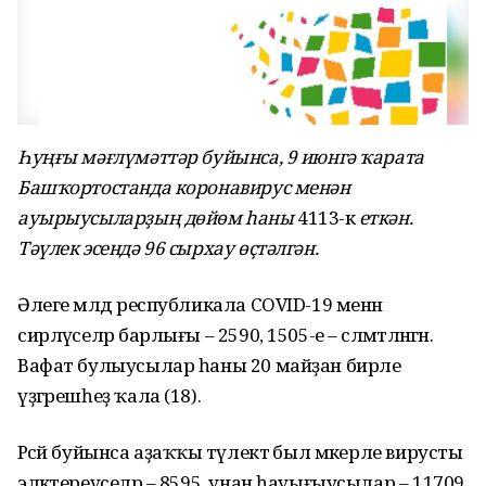
Һуңғы мәғлүмәттәр буйынса, 9 июнгә ҡарата
Башҡортостанда коронавирус менән
ауырыусыларҙың дөйөм һаны
4113-кә
еткән.
Тәүлек эсендә 96 сырхау өҫтәлгән.
Әлеге мәлдә республикала COVID-19 менән
сирләүселәр барлығы – 2590, 1505-е – сәләмәтләнгән.
Вафат булыусылар һаны 20 майҙан бирле
үҙгәрешһеҙ ҡала (18).
Рәсәй буйынса аҙаҡҡы тәүлектә был мәкерле вирусты
эләктереүселәр – 8595, унан һауығыусылар – 11709,