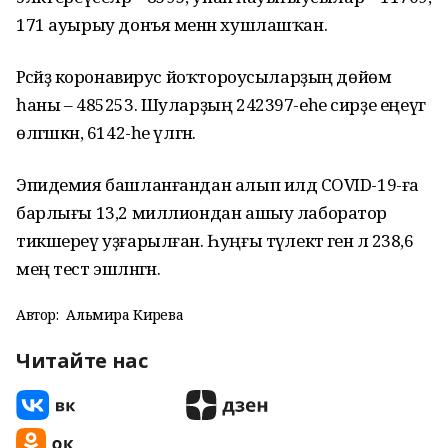
171 ауырыу донъя менән хушлашҡан.
Рәсәйҙә коронавирус йоҡтороусыларҙың дөйөм
һаны – 485253. Шуларҙың 242397-еһе сирҙе еңеүгә
өлгәшкән, 6142-һе үлгән.
Эпидемия башланғандан алып илдә COVID-19-ға
барлығы 13,2 миллиондан ашыу лаборатор
тикшереү уҙғарылған. Һуңғы тәүлектә генә лә 238,6
мең тест эшләнгән.
Автор:
Альмира Кирәева
Читайте нас