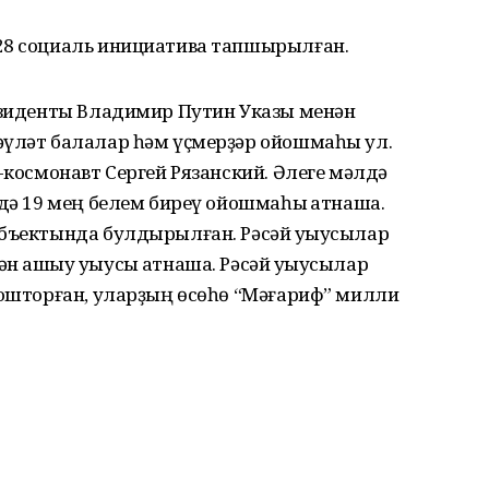
28 социаль инициатива тапшырылған.
резиденты Владимир Путин Указы менән
әүләт балалар һәм үҫмерҙәр ойошмаһы ул.
-космонавт Сергей Рязанский. Әлеге мәлдә
ндә 19 мең белем биреү ойошмаһы ҡатнаша.
убъектында булдырылған. Рәсәй уҡыусылар
н ашыу уҡыусы ҡатнаша. Рәсәй уҡыусылар
йошторған, уларҙың өсөһө “Мәғариф” милли