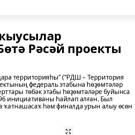
уҡыусылар
Бөтә Рәсәй проекты
идара территорияһы” (“РДШ – Территория
оектының федераль этабына һөҙөмтәләр
ерттары төбәк этабы һөҙөмтәләре буйынса
96 инициативаны һайлап алған. Был
 ҡатнашасаҡ һәм финалда урын алыу өсөн