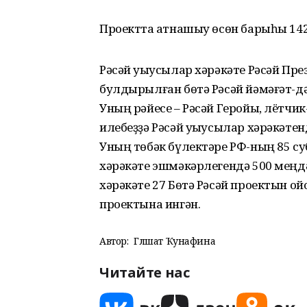
Проектта ҡатнашыу өсөн барыһы 14
Рәсәй уҡыусылар хәрәкәте Рәсәй П
булдырылған бөтә Рәсәй йәмәғәт-д
Уның рәйесе – Рәсәй Геройы, лётчик
илебеҙҙә Рәсәй уҡыусылар хәрәкәте
Уның төбәк бүлектәре РФ-ның 85 с
хәрәкәте эшмәкәрлегендә 500 меңдә
хәрәкәте 27 Бөтә Рәсәй проектын о
проектына ингән.
Автор:
Гөлшат Ҡунафина
Читайте нас