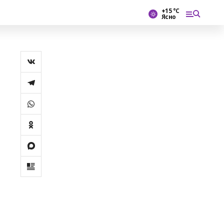
+15 °С
Ясно