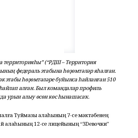
ра территорияһы” (“РДШ – Территория
тының федераль этабына һөҙөмтәләр яһалған.
әк этабы һөҙөмтәләре буйынса һайланған 510
һайлап алған. Был командалар профиль
а урын алыу өсөн көс һынашасаҡ.
алға Туймазы ҡалаһының 7-се мәктәбенең
й ҡалаһының 12-се лицейының “3Dевочки”