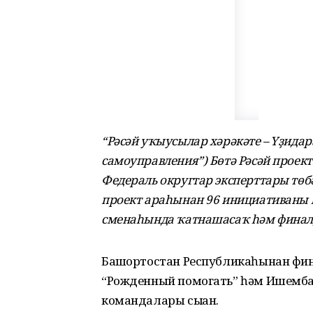
“Рәсәй уҡыусылар хәрәкәте – Үҙида
самоуправления”) Бөтә Рәсәй проек
Федераль округтар эксперттары төб
проект араһынан 96 инициативаны 
сменаһында ҡатнашасаҡ һәм финалд
Башҡортостан Республикаһынан фин
“Рожденный помогать” һәм Ишемба
командалары сыҡҡан.