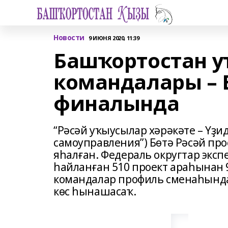
Новости
9 ИЮНЯ 2020, 11:39
Башҡортостан 
командалары – 
финалында
“Рәсәй уҡыусылар хәрәкәте – Үҙ
самоуправления”) Бөтә Рәсәй пр
яһалған. Федераль округтар эксп
һайланған 510 проект араһынан 
командалар профиль сменаһында
көс һынашасаҡ.