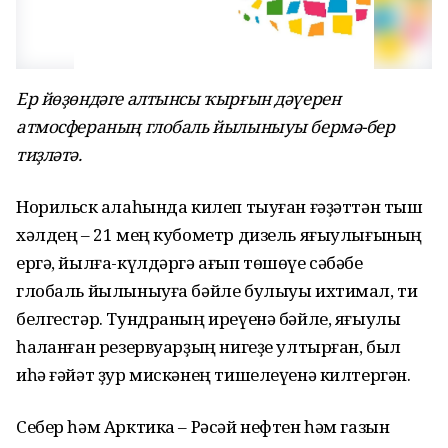
Ер йөҙөндәге алтынсы ҡырғын дәүерен
атмосфераның глобаль йылыныуы бермә-бер
тиҙләтә.
Норильск ҡалаһында килеп тыуған ғәҙәттән тыш
хәлдең – 21 мең кубометр дизель яғыулығының
ергә, йылға-күлдәргә ағып төшөүе сәбәбе
глобаль йылыныуға бәйле булыуы ихтимал, ти
белгестәр. Тундраның иреүенә бәйле, яғыулыҡ
һаҡланған резервуарҙың нигеҙе ултырған, был
иһә ғәйәт ҙур мискәнең тишелеүенә килтергән.
Себер һәм Арктика – Рәсәй нефтен һәм газын