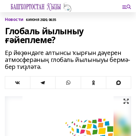
Новости
6 ИЮНЯ 2020, 06:35
Глобаль йылыныу
ғәйеплеме?
Ер йөҙөндәге алтынсы ҡырғын дәүерен
атмосфераның глобаль йылыныуы бермә-
бер тиҙләтә.