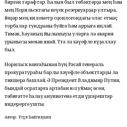
биргән тарафтар. Һалҡын был төбәктәрҙә мең һәм
мең Норильсктағы кеүек резервуарҙар ултыра,
йөҙәр мең километр оҙонлоғондағы ҡолас етмәҫ
торбалар тундраны буйға һәм арҡрыға иңләй.
Тимәк, һауаның йылыныуы уларға ла авария
ҡурҡынысы менән янай. Үтә лә хәүефле күҙаллау
был.
Норильск ваҡиғаһынан һуң Рәсәй генераль
прокуратураһы барлыҡ хәүефле объекттарҙы ла
тикшерә башлай. Ә Президент Владимир Путин,
бындай осраҡтарға артабан юл ҡуймаҫ өсөн,
тәбиғәтте һаҡлау ҡануниәтенә етди үҙгәрештәр
индерергә ҡушты.
Автор:
Рәсүл Байгилдин