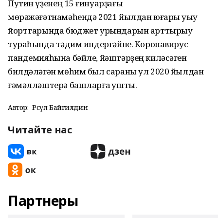
Путин үҙенең 15 ғинуарҙағы
мөрәжәғәтнамәһендә 2021 йылдан юғары уҡыу
йорттарында бюджет урындарын арттырыу
тураһында тәҡдим индергәйне. Коронавирус
пандемияһына бәйле, йәштәрҙең киләсәген
билдәләгән мөһим был сараны ул 2020 йылдан
ғәмәлләштерә башларға ҡушты.
Автор:
Рәсүл Байгилдин
Читайте нас
Партнеры