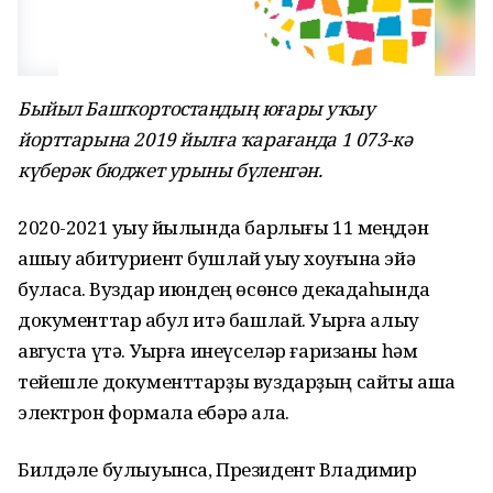
Быйыл Башҡортостандың юғары уҡыу
йорттарына 2019 йылға ҡарағанда 1 073-кә
күберәк бюджет урыны бүленгән.
2020-2021 уҡыу йылында барлығы 11 меңдән
ашыу абитуриент бушлай уҡыу хоҡуғына эйә
буласаҡ. Вуздар июндең өсөнсө декадаһында
документтар ҡабул итә башлай. Уҡырға алыу
августа үтә. Уҡырға инеүселәр ғаризаны һәм
тейешле документтарҙы вуздарҙың сайты аша
электрон формала ебәрә ала.
Билдәле булыуынса, Президент Владимир