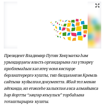
Президент Владимир Путин Хөкүмәткә һәм
урындарҙағы власть органдарына газ үткәреү
проблемаһын хәл итеү өсөн көстәрҙе
берләштерергә ҡушты, тип билдәләнгән Кремль
сайтына ҡуйылған документта. Ябай тел менән
әйткәндә, ил етәксеһе халыҡтан аҡса алмайынса
һәр йортты “зәңгәр яғыулыҡ” торбаһына
тоташтырырға ҡушты.