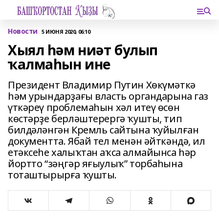
Новости
5 ИЮНЯ 2020, 06:10
Хыял һәм ниәт булып
ҡалмаһын ине
Президент Владимир Путин Хөкүмәткә
һәм урындарҙағы власть органдарына газ
үткәреү проблемаһын хәл итеү өсөн
көстәрҙе берләштерергә ҡушты, тип
билдәләнгән Кремль сайтына ҡуйылған
документта. Ябай тел менән әйткәндә, ил
етәксеһе халыҡтан аҡса алмайынса һәр
йортто “зәңгәр яғыулыҡ” торбаһына
тоташтырырға ҡушты.