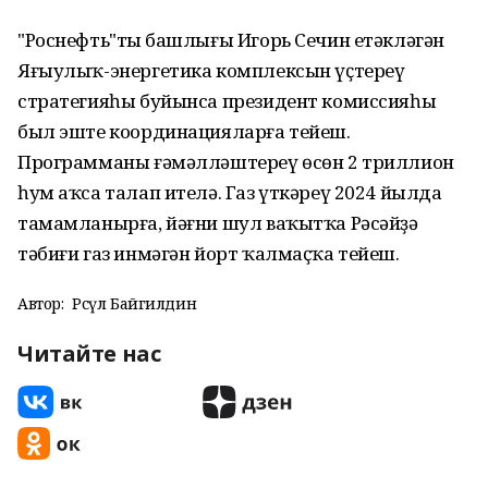
"Роснефть"тың башлығы Игорь Сечин етәкләгән
Яғыулыҡ-энергетика комплексын үҫтереү
стратегияһы буйынса президент комиссияһы
был эште координацияларға тейеш.
Программаны ғәмәлләштереү өсөн 2 триллион
һум аҡса талап ителә. Газ үткәреү 2024 йылда
тамамланырға, йәғни шул ваҡытҡа Рәсәйҙә
тәбиғи газ инмәгән йорт ҡалмаҫҡа тейеш.
Автор:
Рәсүл Байгилдин
Читайте нас