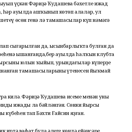
уып үҫкән Фәриҙә Ҡудашева бәхетле ижад
, һәр ауылда ашҡынып көтөп алалар, ул
шетеү өсөн генә лә тамашасылар күп нәмәгә
лап сығарылған да, ысынбарлыҡта булған да
ереһенә ышанғанда,бер ауылда һалҡын клубта
ырсының юлын ҡыйып, урындағылар күперҙе
 инанған тамашасыларының үтенесен йыҡмай
ра килә. Фәриҙә Ҡудашева исеме менән уның
индың ижады ла бәйләнгән. Сөнки йырсы
 күбеһен тап Бәхти Ғайсин яҙған.
ик иртә вафат була,әлеге көндә ейәнсәре