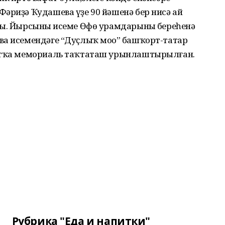
әриҙә Ҡудашева үҙе 90 йәшенә бер нисә ай
ды. Йырсының исеме Өфө урамдарының береһенә
ва исемендәге “Дуҫлыҡ моңо” башҡорт-татар
ортҡа мемориаль таҡтаташ урынлаштырылған.
Рубрика "Еда и напитки"