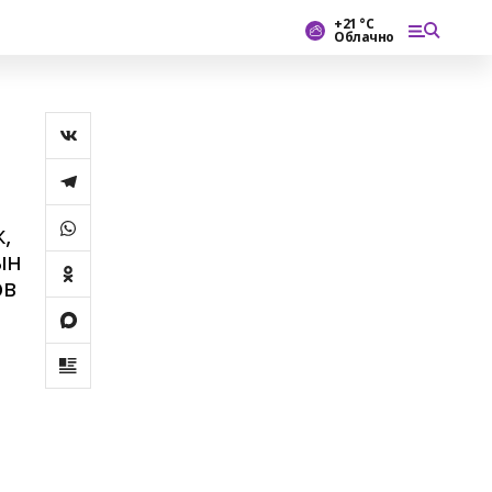
+21 °С
Облачно
,
ын
ов