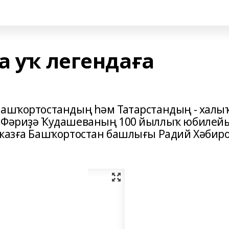
а уҡ легендаға
ы
Башҡортостандың һәм Татарстандың - халыҡ
ы Фәриҙә Ҡудашеваның 100 йыллыҡ юбилей
указға Башҡортостан башлығы Радий Хәбир