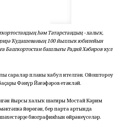
шҡортостандың һәм Татарстандың - халыҡ,
Фәриҙә Ҡудашеваның 100 йыллыҡ юбилейын
зға Башҡортостан башлығы Радий Хәбиров ҡул
лы саралар планы ҡабул ителгән. Ойоштороу
аҫары Фәнүр Йәғәфәров етәкләй.
ләнгән йырсы халыҡ шағиры Мостай Кәрим
 мәктәпкә йөрөгән, бер парта артында
шәхестәрҙең биографияһын өйрәнеүселәр.