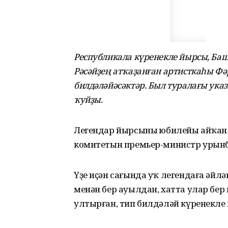
Республикала күренекле йырсы, Ба
Рәсәйҙең атҡаҙанған артисткаһы 
билдәләйәсәктәр. Был туралағы ука
ҡуйҙы.
Легендар йырсының юбилейы айҡан
комитетын премьер-министр урынб
Үҙе иҫән сағында уҡ легендаға әй
менән бер ауылдан, хатта улар бер
ултырған, тип билдәләй күренекле 