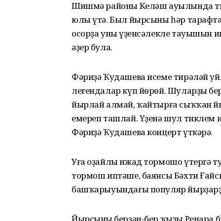
Шишмә районы Келәш ауылында ты
юлы үтә. Был йырсыны һәр тарафта
осорҙа уның үҙенсәлекле тауышын и
әҙер була.
Фәриҙә Ҡудашева исеме тирәләй уй
легендалар күп йөрөй. Шуларҙың б
йырлай алмай, ҡайтырға сыҡҡан й
емереп ташлай. Үҙенә шул тиклем
Фәриҙә Ҡудашева концерт үткәрә.
Уға оҙайлы ижад тормошо үтергә ту
тормош иптәше, баянсы Бәхти Ғайс
башҡарыуындағы популяр йырҙарҙың
Йырсының берҙән-бер ҡыҙы Ренара б