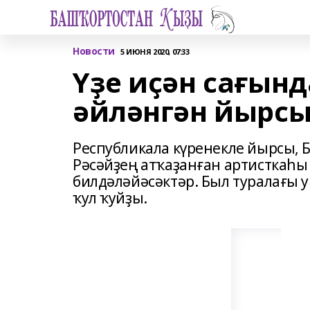
Новости
5 ИЮНЯ 2020, 07:33
Үҙе иҫән сағынд
әйләнгән йырс
Республикала күренекле йырсы, 
Рәсәйҙең атҡаҙанған артисткаһ
билдәләйәсәктәр. Был туралағы 
ҡул ҡуйҙы.