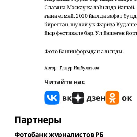
Славяна Мәскәү ҡалаһында йәшәй. Ф
ғына етмәй, 2010 йылда вафат бул
бирелгән, шулай уҡ Фәриҙә Ҡудаше
йыр фестивале бар. Ул йәшәгән й
Фото Башинформдан алынды.
Автор:
Гөлнур Ишбулатова
Читайте нас
Партнеры
Фотобанк журналистов РБ