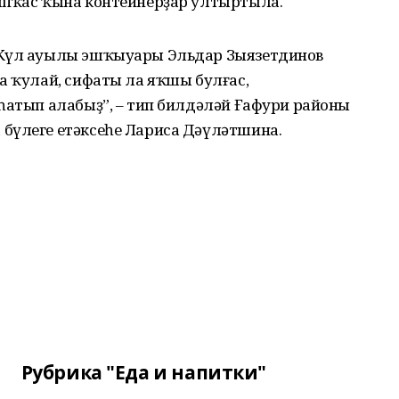
япҡас ҡына контейнерҙар ултыртыла.
 Күл ауылы эшҡыуары Эльдар Зыязетдинов
а ҡулай, сифаты ла яҡшы булғас,
һатып алабыҙ”, – тип билдәләй Ғафури районы
бүлеге етәксеһе Лариса Дәүләтшина.
Рубрика "Еда и напитки"