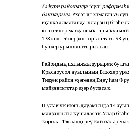
Ғафури районында “сүп” реформаһ
башҡарыла.
Рөхсәт ителмәгән 76 с
иҫәпкә алмағанда, уларҙың бөтәһе 
контейнер майҙансыҡтары ҡуйылған. Б
178 контейнерҙан торған тағы 53 
бункер урынлаштырылған.
Райондың ихтыяжы ҙурыраҡ булғанғ
Красноусол ауылының Блюхер ура
Тиҙҙән район үҙәгенең Еңеү һәм Ф
майҙансыҡтар әҙер буласаҡ.
Шулай уҡ июнь дауамында 14 ауыл 
майҙансығы ҡуйыласаҡ. Улар бөтәһ
ҡорола. Төҙөкләндереү ҡағиҙәләрен