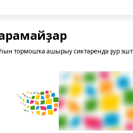
ҡарамайҙар
аһын тормошҡа ашырыу сиктәрендә ҙур эш