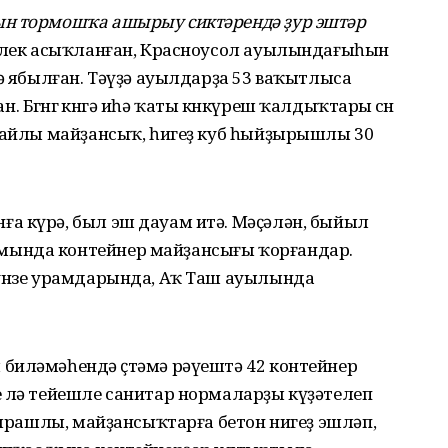
ын тормошҡа ашырыу сиктәрендә ҙур эштәр
үплек асыҡланған, Красноусол ауылындағыһын
лә ябылған. Тәүҙә ауылдарҙа 53 ваҡытлыса
өгөнгө көнгә иһә ҡаты көнкүреш ҡалдыҡтары өсөн
уңайлы майҙансыҡ, һигеҙ куб һыйҙырышлы 30
а күрә, был эш дауам итә. Мәҫәлән, быйыл
мында контейнер майҙансығы ҡорғандар.
рунзе урамдарында, Аҡ Таш ауылында
биләмәһендә өҫтәмә рәүештә 42 контейнер
е лә тейешле санитар нормаларҙы күҙәтелеп
ә ярашлы, майҙансыҡтарға бетон нигеҙ эшләп,