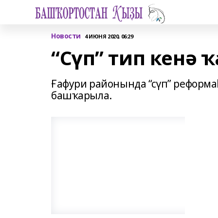
Новости
4 ИЮНЯ 2020, 06:29
“Сүп” тип кенә 
Ғафури районында “сүп” реформ
башҡарыла.