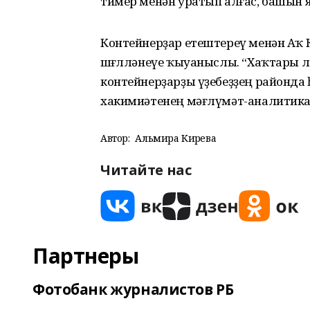
тимер менән уратып алғас, башын 
Контейнерҙар етештереү менән Аҡ
шөғөлләнеүе ҡыуаныслы. “Хаҡтары л
контейнерҙарҙы үҙебеҙҙең районда 
хакимиәтенең мәғлүмәт-аналитика 
Автор:
Альмира Кирәева
Читайте нас
Партнеры
Фотобанк журналистов РБ