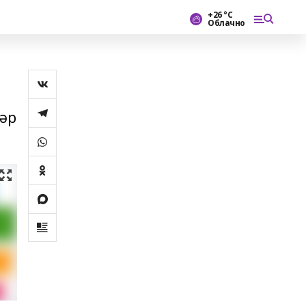
+26 °С
Облачно
тәр