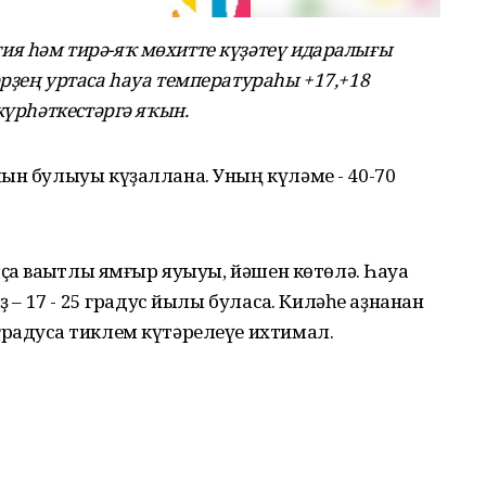
я һәм тирә-яҡ мөхитте күҙәтеү идаралығы
рҙең уртаса һауа температураһы +17,+18
күрһәткестәргә яҡын.
ын булыуы күҙаллана. Уның күләме - 40-70
ҫҡа ваҡытлы ямғыр яуыуы, йәшен көтөлә. Һауа
ҙ – 17 - 25 градус йылы буласаҡ. Киләһе аҙнанан
радусҡа тиклем күтәрелеүе ихтимал.