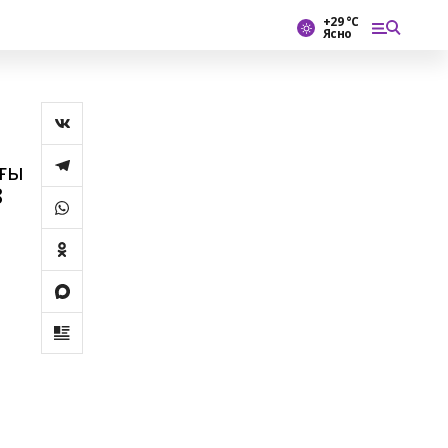
+29 °С
Ясно
ығы
8