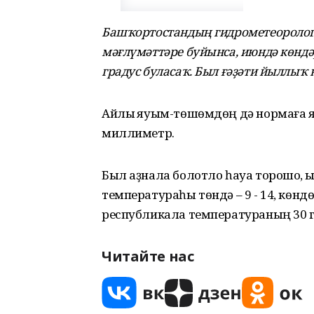
Башҡортостандың гидрометеорологи
мәғлүмәттәре буйынса, июндә көндә
градус буласаҡ. Был ғәҙәти йыллыҡ 
Айлыҡ яуым-төшөмдөң дә нормаға яҡ
миллиметр.
Был аҙнала болотло һауа торошо, ҡы
температураһы төндә – 9 - 14, көндө
республикала температураның 30 г
Читайте нас