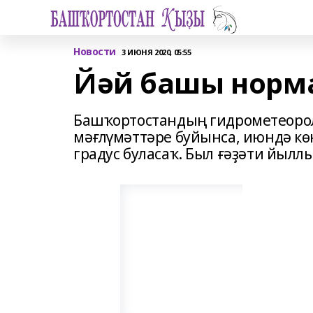
Новости
3 ИЮНЯ 2020, 05:55
Йәй башы норма
Башҡортостандың гидрометеорол
мәғлүмәттәре буйынса, июндә кө
градус буласаҡ. Был ғәҙәти йылл