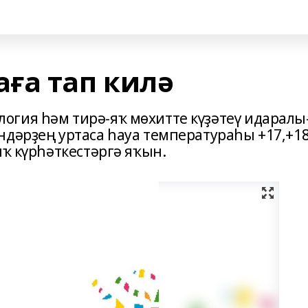
ға тап килә
огия һәм тирә-яҡ мөхитте күҙәтеү идарал
ндәрҙең уртаса һауа температураһы +17,+1
ыҡ күрһәткестәргә яҡын.