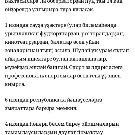
Вахтасыларға ла обсерваторҙан һуң тағы 14 көн
өйҙәрендә ултырырға тура киләсәк.
1 июндән сауҙа үҙәктәре (улар биләмәһендә
урынлашҡан фудкорттарҙан, ресторандарҙан,
кинотеатрҙарҙан, балалар өсөн уйын
зоналарынан тыш) асыла. Шулай уҡ урам яҡлап
айырым ишектәре булған китапханалар,
музейҙар эшләй башлай. Спорт залдары әлегә
профессиональ спортсылар өсөн генә үҙ эшен
яңырта.
6 июндән республикала йәшәүселәргә
зыяраттарға барырға мөмкин.
4 июндән һөнәри белем биреү ойошмаларын
тамамлаусыларҙың дәүләт йомғаҡлау