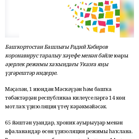
Башҡортостан Башлығы Радий Хәбиров
коронавирус таралыу хәүефе менән бәйле
юғары
әҙерлек режимы хаҡындағы Указға яңы
үҙгәрештәр индерҙе.
Мәҫәлән, 1 июндән Мәскәүҙән һәм башҡа
төбәктәрҙән республикаға килеүселәргә 14 көн
мотлаҡ үҙизоляция үтеү кәрәкмәйәсәк.
65 йәштән уҙғандар, хроник ауырыуҙар менән
яфаланғандар өсөн үҙизоляция режимы һаҡлана.