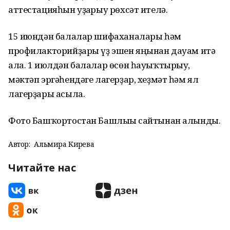
аттестацияһын уҙғарыу рөхсәт ителә.
15 июндән балалар шифаханалары һәм
профилакторийҙары үҙ эшен яңынан дауам итә
ала. 1 июлдән балалар өсөн һауыҡтырыу,
мәктәп эргәһендәге лагерҙар, хеҙмәт һәм ял
лагерҙары асыла.
Фото Башҡортостан Башлығы сайтынан алынды.
Автор:
Альмира Кирәева
Читайте нас