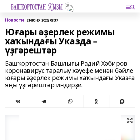
Новости
2 ИЮНЯ 2020, 08:37
Юғары әҙерлек режимы
хаҡындағы Указда –
үҙгәрештәр
Башҡортостан Башлығы Радий Хәбиров
коронавирус таралыу хәүефе менән бәйле
юғары әҙерлек режимы хаҡындағы Указға
яңы үҙгәрештәр индерҙе.