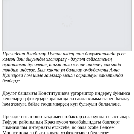
Президент Владимир Путин илдең төп документында үҫеп
килгән йәш быуынды хәстәрләү - дәүләт сәйәсәтенең
өҫтөнлөклө йүнәлеше, тигән положение индереү хаҡында
тәҡдим индерҙе. Был хаҡта ул балалар омбудсмены Анна
Кузнецова һәм ишле ғаиләләр менән осрашыуы ваҡытында
белдерҙе.
Дәүләт башлығы Конституцияға үҙгәрештәр индереү буйынса
кешеләрҙең фекерҙәре араһында ла ғаилә ҡиммәттәрен һаҡлау
һәм яҡлауға бәйле тәҡдимдәрҙең күп булыуын билдәләне.
Президенттың ошо тәҡдимен төбәктәрҙә лә хуплап сыҡтылар.
Ғафури районының Красноусол ҡасабаһындағы башҡорт
гимназияһы-интернаты етәксеһе, өс бала әсәһе Гөлсөм
Монасипова ла быға ҡарата үҙ фекерҙәрен белдерҙе: