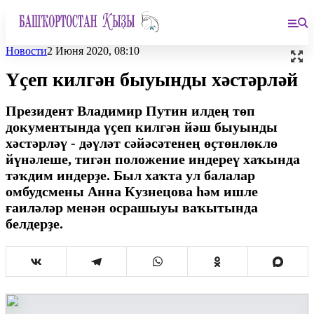
Новости
2 Июня 2020, 08:10
Үҫеп килгән быуынды хәстәрләй
Президент Владимир Путин илдең төп
документында үҫеп килгән йәш быуынды
хәстәрләү - дәүләт сәйәсәтенең өҫтөнлөклө
йүнәлеше, тигән положение индереү хаҡында
тәҡдим индерҙе. Был хаҡта ул балалар
омбудсмены Анна Кузнецова һәм ишле
ғаиләләр менән осрашыуы ваҡытында
белдерҙе.