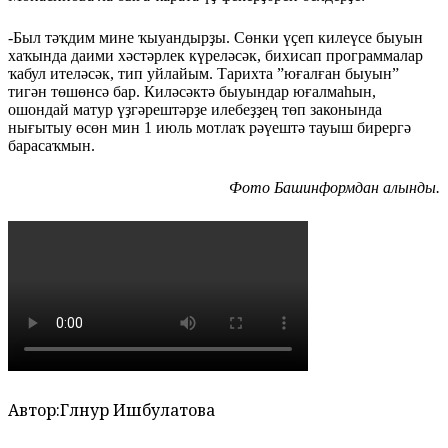
-Был тәҡдим мине ҡыуандырҙы. Сөнки үҫеп килеүсе быуын
хаҡында даими хәстәрлек күреләсәк, бихисап программалар
ҡабул ителәсәк, тип уйлайым. Тарихта ”юғалған быуын”
тигән төшөнсә бар. Киләсәктә быуындар юғалмаһын,
ошондай матур үҙгәрештәрҙе илебеҙҙең төп законында
нығытыу өсөн мин 1 июль мотлаҡ рәүештә тауыш бирергә
барасаҡмын.
Фото Башинформдан алынды.
Автор:
Гөлнур Ишбулатова