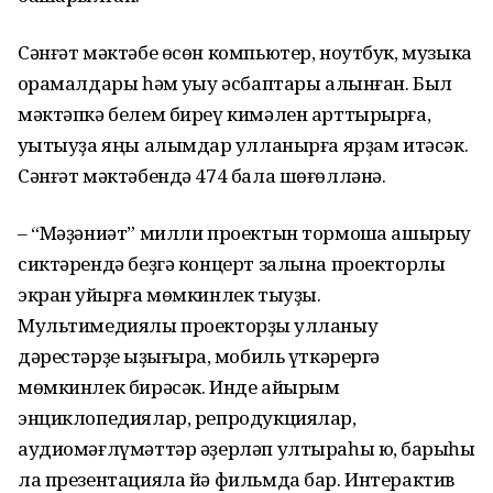
Сәнғәт мәктәбе өсөн компьютер, ноутбук, музыка
ҡорамалдары һәм уҡыу әсбаптары алынған. Был
мәктәпкә белем биреү кимәлен арттырырға,
уҡытыуҙа яңы алымдар ҡулланырға ярҙам итәсәк.
Сәнғәт мәктәбендә 474 бала шөғөлләнә.
– “Мәҙәниәт” милли проектын тормошҡа ашырыу
сиктәрендә беҙгә концерт залына проекторлы
экран ҡуйырға мөмкинлек тыуҙы.
Мультимедиялы проекторҙы ҡулланыу
дәрестәрҙе ҡыҙығыраҡ, мобиль үткәрергә
мөмкинлек бирәсәк. Инде айырым
энциклопедиялар, репродукциялар,
аудиомәғлүмәттәр әҙерләп ултыраһы юҡ, барыһы
ла презентацияла йә фильмда бар. Интерактив