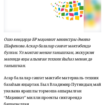
Ошо көндәрҙә БР мәҙәниәт министры Әминә
Шафиҡова Асҡар балалар сәнғәт мәктәбендә
булған. Ул мәктәп менән танышҡан, экскурсия
мәлендә яңы алынған техник йыһаз менән дә
танышҡан.
Асҡар балалар сәнғәт мәктәбе материаль-техник
базаһын яңыртҡан. Был Владимир Путиндың май
указына ярашлы тормошҡа ашырылған
“Мәҙәниәт” милли проекты сиктәрендә
башҡарылған.