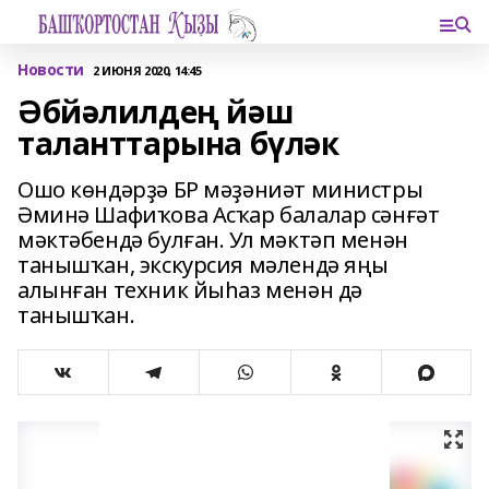
Новости
2 ИЮНЯ 2020, 14:45
Әбйәлилдең йәш
таланттарына бүләк
Ошо көндәрҙә БР мәҙәниәт министры
Әминә Шафиҡова Асҡар балалар сәнғәт
мәктәбендә булған. Ул мәктәп менән
танышҡан, экскурсия мәлендә яңы
алынған техник йыһаз менән дә
танышҡан.