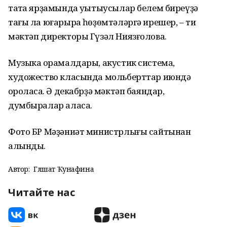
таҡта ярҙамында уҡытыусылар белем биреүҙә
тағы ла юғарыраҡ һөҙөмтәләргә ирешер, – ти
мәктәп директоры Гүзәл Ниязғолова.
Музыка ҡорамалдары, акустик система,
художество класында мольберттар июндә
ҡороласаҡ. Ә декабрҙә мәктәп баяндар,
думбыралар аласаҡ.
Фото БР Мәҙәниәт министрлығы сайтынан
алынды.
Автор:
Гөлшат Ҡунафина
Читайте нас