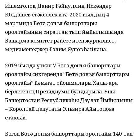
Ишемғолов, Данир Ғәйнуллин, Искәндәр
Юлдашев етәкселек итә. 2020 йылдың 4
мартында Бөтә донъя башҡорттары
ҡоролтайының сираттан тыш йыйылышында
Башҡарма комитет рәйесе итеп журналист,
медиаменеджер Ғәлим Яҡупов һайлана.
2019 йылда үткән V Бөтә донъя башҡорттары
ҡоролтайы сиктәрендә ”Бөтә донъя башҡорттары
ҡоролтайы” йәмәғәт ойошмалары Халыҡ-ара
берлегенең Президиумы булдырыла. Уны
Башҡортостан Республикаһы Дәүләт Йыйылышы
– Ҡоролтай депутаты Эльвира Айытҡолова
етәкләй.
Бөгөн Бөтә донъя башҡорттары ҡоролтайы 140-тан