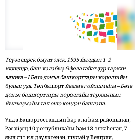
Теүәл сирек быуат элек, 1995 йылдың 1–2
июнендә, баш ҡалабыҙ Өфөлә ғәйәт ҙур тарихи
ваҡиға – I Бөтә донъя башҡорттары ҡоролтайы
булып уҙа. Төп
башҡорт
йәмәғәт ойошмаһы – Бөтә
донъя башҡорттары ҡоролтайы тарихының
йылъяҙмаһы тап ошо көндән башлана.
Унда Башҡортостандың һәр ҡала һәм районынан,
Рәсәйҙең 10 республикаһы һәм 18 өлкәһенән, 7
яҡын сит ил дәүләтенән, шулай уҡ Венгрия,