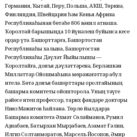
Германия, Ҡытай, Перу, Польша, АҠШ, Төркиә,
Финляндия, Швейцария һәм Көньяҡ Африка
Республикаһынан бөтәһе 806 вәкил ҡатнаша.
Ҡоролтай барышында 10 йүнәлеш буйынса кесе
ҡорҙар үтә. Башҡорттарға, Башҡортостан
Республикаһы халҡына, Башҡортостан
Республикаһы Дәүләт Йыйылышы —
Ҡоролтайға, донъя дәүләттәренә, Берләшкән
Милләттәр Ойошмаһына мөрәжәғәттәр ҡабул
ителә. Бөтә донъя башҡорттары ҡоролтайының
башҡарма комитеты ойошторола. Уның тәүге
рәйесе итеп профессор, тарих фәндәре докторы
Нияз Мәжитов һайлана. Төрлө йылдарҙа
Башҡарма комитетҡа Әхмәт Сөләймәнов, Румил
Аҙнабаев, Батырхан Мырҙабаев, Азамат Ғәлин,
Илгиз Солтанморатов, Марсель Йосопов, Әмир