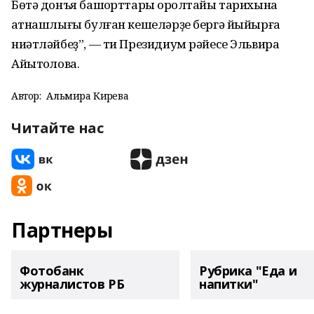
Бөтә донъя башҡорттары ҡоролтайы тарихына
ҡатнашлығы булған кешеләрҙе бергә йыйырға
ниәтләйбеҙ”, — ти Президиум рәйесе Эльвира
Айытҡолова.
Автор:
Альмира Кирәева
Читайте нас
Партнеры
Фотобанк
Рубрика "Еда и
журналистов РБ
напитки"