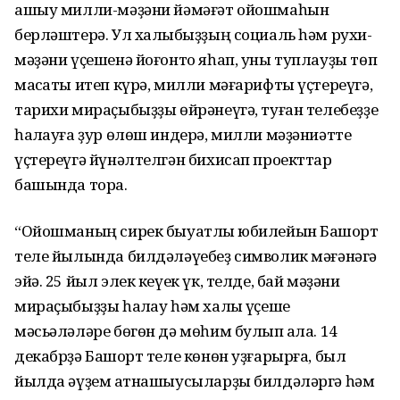
ашыу милли-мәҙәни йәмәғәт ойошмаһын
берләштерә. Ул халҡыбыҙҙың социаль һәм рухи-
мәҙәни үҫешенә йоғонто яһап, уны туплауҙы төп
маҡсаты итеп күрә, милли мәғарифты үҫтереүгә,
тарихи мираҫыбыҙҙы өйрәнеүгә, туған телебеҙҙе
һаҡлауға ҙур өлөш индерә, милли мәҙәниәтте
үҫтереүгә йүнәлтелгән бихисап проекттар
башында тора.
“Ойошманың сирек быуатлыҡ юбилейын Башҡорт
теле йылында билдәләүебеҙ символик мәғәнәгә
эйә. 25 йыл элек кеүек үк, телде, бай мәҙәни
мираҫыбыҙҙы һаҡлау һәм халыҡ үҫеше
мәсьәләләре бөгөн дә мөһим булып ҡала. 14
декабрҙә Башҡорт теле көнөн уҙғарырға, был
йылда әүҙем ҡатнашыусыларҙы билдәләргә һәм