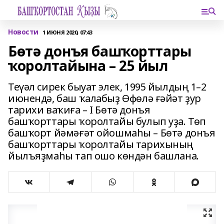
Новости
1 ИЮНЯ 2020, 07:43
Бөтә донъя башҡорттары
ҡоролтайына – 25 йыл
Теүәл сирек быуат элек, 1995 йылдың 1–2
июнендә, баш ҡалабыҙ Өфөлә ғәйәт ҙур
тарихи ваҡиға – I Бөтә донъя
башҡорттары ҡоролтайы булып уҙа. Төп
башҡорт йәмәғәт ойошмаһы – Бөтә донъя
башҡорттары ҡоролтайы тарихының
йылъяҙмаһы тап ошо көндән башлана.