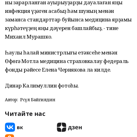
ныҡ зарарланған ауырыуҙарҙы дауалаған яңы
инфекция үҙәген асабыҙ һәм шуның менән
заманса стандарттар буйынса медицина ярҙамы
күрһәтеүҙең яңы дәүерен башлайбыҙ, - тине
Михаил Мурашко.
Һаулыҡ һаҡлай министрлығы етәксеһе менән
Өфөгә Мотлаҡ медицина страховкалау федераль
фонды рәйесе Елена Чернякова ла килде.
Динар Калимуллин фотоһы.
Автор:
Рәсүл Байгилдин
Читайте нас