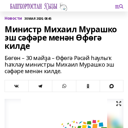
Новости
30 МАЯ 2020, 08:45
Министр Михаил Мурашко
эш сәфәре менән Өфөгә
килде
Бөгөн – 30 майҙа – Өфөгә Рәсәй һаулыҡ
һаҡлау министры Михаил Мурашко эш
сәфәре менән килде.