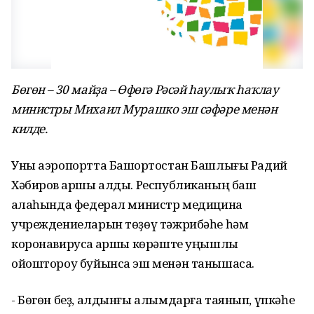
Бөгөн – 30 майҙа – Өфөгә Рәсәй һаулыҡ һаҡлау
министры Михаил Мурашко эш сәфәре менән
килде.
Уны аэропортта Башҡортостан Башлығы Радий
Хәбиров ҡаршы алды. Республиканың баш
ҡалаһында федерал министр медицина
учреждениеларын төҙөү тәжрибәһе һәм
коронавирусҡа ҡаршы көрәште уңышлы
ойоштороу буйынса эш менән танышасаҡ.
- Бөгөн беҙ, алдынғы алымдарға таянып, үпкәһе