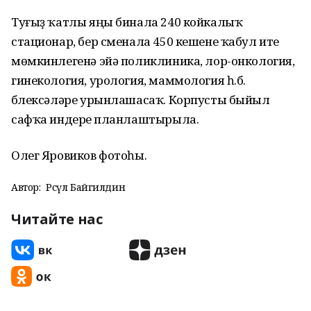
Туғыҙ ҡатлы яңы бинала 240 койкалыҡ
стационар, бер сменала 450 кешене ҡабул итеү
мөмкинлегенә эйә поликлиника, лор-онкология,
гинекология, урология, маммология һ.б.
бүлексәләре урынлашасаҡ. Корпусты быйыл
сафҡа индереү планлаштырыла.
Олег Яровиков фотоһы.
Автор:
Рәсүл Байгилдин
Читайте нас