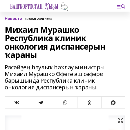
Новости
30 МАЯ 2020, 14:55
Михаил Мурашко
Республика клиник
онкология диспансерын
ҡараны
Рәсәйҙең һаулыҡ һаҡлау министры
Михаил Мурашко Өфөгә эш сәфәре
барышында Республика клиник
онкология диспансерын ҡараны.