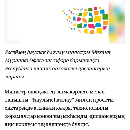
Рәсәйҙең һаулыҡ һаҡлау министры Михаил
Мурашко Өфөгә эш сәфәре барышында
Республика клиник онкология диспансерын
ҡараны.
Министр онкоүҙәктең эшмәкәрлеге менән
танышты, “Һаулыҡ һаҡлау” милли проекты
сиктәрендә алынған юғары технологиялы
ҡорамалдар менән ҡыҙыҡһынды, диспансерҙың
яңы корпусы төҙөлөшөндә булды.