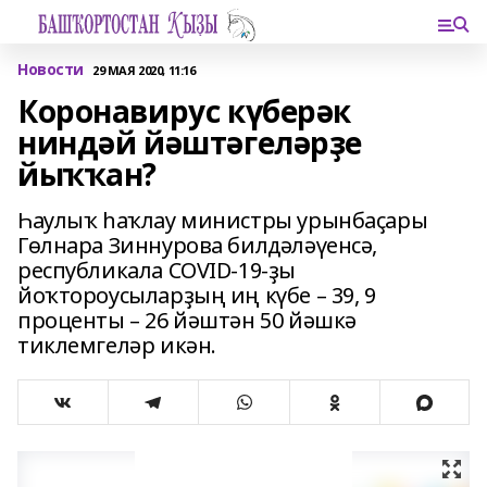
Новости
29 МАЯ 2020, 11:16
Коронавирус күберәк
ниндәй йәштәгеләрҙе
йыҡҡан?
Һаулыҡ һаҡлау министры урынбаҫары
Гөлнара Зиннурова билдәләүенсә,
республикала COVID-19-ҙы
йоҡтороусыларҙың иң күбе – 39, 9
проценты – 26 йәштән 50 йәшкә
тиклемгеләр икән.