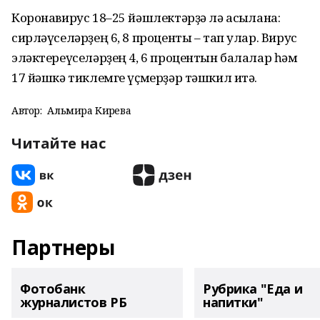
Коронавирус 18–25 йәшлектәрҙә лә асыҡлана:
сирләүселәрҙең 6, 8 проценты – тап улар. Вирус
эләктереүселәрҙең 4, 6 процентын балалар һәм
17 йәшкә тиклемге үҫмерҙәр тәшкил итә.
Автор:
Альмира Кирәева
Читайте нас
Партнеры
Фотобанк
Рубрика "Еда и
журналистов РБ
напитки"