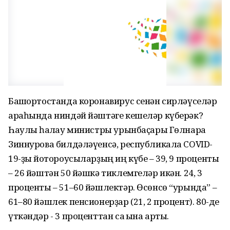
Башҡортостанда коронавирус сенән сирләүселәр
араһында ниндәй йәштәге кешеләр күберәк?
Һаулыҡ һаҡлау министры урынбаҫары Гөлнара
Зиннурова билдәләүенсә, республикала COVID-
19-ҙы йоҡтороусыларҙың иң күбе – 39, 9 проценты
– 26 йәштән 50 йәшкә тиклемгеләр икән. 24, 3
проценты – 51–60 йәшлектәр. Өсөнсө “урында” –
61–80 йәшлек пенсионерҙар (21, 2 процент). 80-де
үткәндәр - 3 проценттан саҡ ҡына артыҡ.