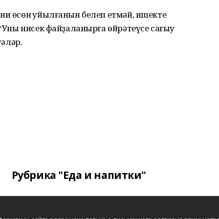
ни өсөн ҡуйылғанын белеп етмәй, ишекте
: “Уны нисек файҙаланырға өйрәтеүсе сағыу
тәләр.
Рубрика "Еда и напитки"