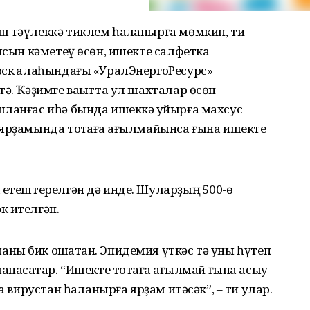
ш тәүлеккә тиклем һаҡланырға мөмкин, ти
ысын кәметеү өсөн, ишекте салфетка
рск ҡалаһындағы «УралЭнергоРесурс»
тә. Ҡәҙимге ваҡытта ул шахталар өсөн
шланғас иһә бында ишеккә ҡуйырға махсус
ярҙамында тотҡаға ҡағылмайынса ғына ишекте
 етештерелгән дә инде. Шуларҙың 500-ө
к ителгән.
ы бик оҡшатҡан. Эпидемия үткәс тә уны һүтеп
анасаҡтар. “Ишекте тотҡаға ҡағылмай ғына асыу
а вирустан һаҡланырға ярҙам итәсәк”, – ти улар.