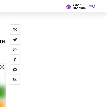
+26 °С
Облачно
ти