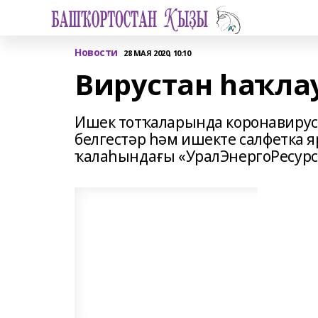
Новости
28 МАЯ 2020, 10:10
Вирустан һаҡла
Ишек тотҡаларында коронавирус 
белгестәр һәм ишекте салфетка 
ҡалаһындағы «УралЭнергоРесурс