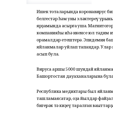
Ишек тотҡаларында коронавирус би
белгестәр һәм уны эләктереү ҡурҡын
ярҙамында асырға ҡуша. Магнитого
компанияһы иһә икенсе юл тәҡдим и
ҡорамалдар етештерә. Эпидемия ба
яйланмалар уйлап тапҡандар. Улар 
асып була.
Вирусҡа ҡаршы 5000 шундай яйланма
Башҡортостан дауаханаларына бүлә
Республика медиктары был яйланман
ташламаясаҡтар, оҙаҡ йылдар файҙал
бигерәк тә киҙеү таралған ваҡыттарҙ