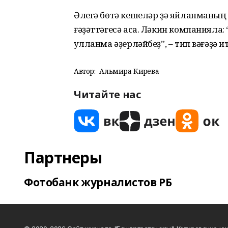
Әлегә бөтә кешеләр ҙә яйланманың 
ғәҙәттәгесә аса. Ләкин компанияла
ҡулланма әҙерләйбеҙ”, – тип вәғәҙә и
Автор:
Альмира Кирәева
Читайте нас
Партнеры
Фотобанк журналистов РБ