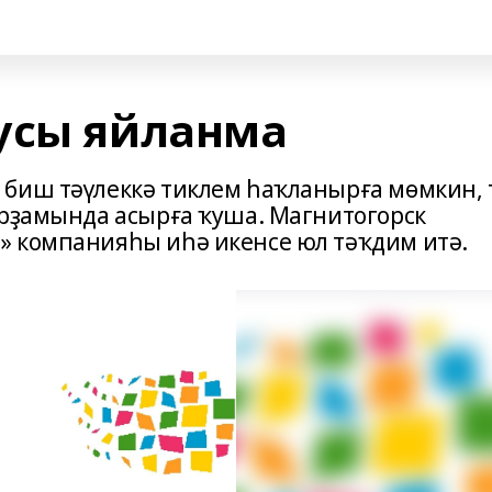
усы яйланма
биш тәүлеккә тиклем һаҡланырға мөмкин, 
ярҙамында асырға ҡуша. Магнитогорск
» компанияһы иһә икенсе юл тәҡдим итә.