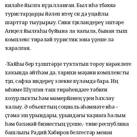
киләһе йылға күҙалланған. Был иһә төбәккә
туристарҙарҙы йәлеп итеү өсөн дә уңайлы
шарттар тыуҙырыу. Сөнки төҙөкләндереү эштәре
Ағиҙел йылғаһы буйына ла ҡағыла, бынан тыш
комплекс тирәләй туристик зона үҫеше лә
ҡаралған.
-Ҡайһы бер төҙөлөштәрҙе туҡтатып тороу кәрәклеге
хаҡында әйтһәм дә, тарихи-мәҙәни комплексты
төҙөп, сафҡа индереү элекке күләмдә бара. Иң
мөһиме Шүлгән-таш тирәһендәге тәбиғи
хозурлыҡты һәм мәмерйәнең үҙен һаҡлау
ҡалыу. Ә объекттың социаль әһәмиәте иһә –
өҫтәмә эш урындары, урындағы ҡаҙнаға һалым
һәм бәләкәй бизнестың үҫеше,- тине республика
башлығы Радий Хәбиров белгестәр менән