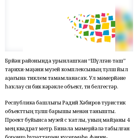
Бөрйән районында урынлашҡан “Шүлгән-таш”
тарихи-мәҙәни музей комплексының төҙөлөшө йыл
аҙағына тиклем тамамланасаҡ. Ул мәмерйәне
һаҡлау өсөн бик кәрәкле объект, ти белгестәр.
Республика башлығы Радий Хәбиров туристик
объекттың төҙөлөш барышы менән танышты.
Проект буйынса музей өс ҡатлы, уның майҙаны 4
мең квадрат метр. Бинала мәмерйәлә табылған
боронғо һүрәттәрҙең күсермәһе, фәнни-