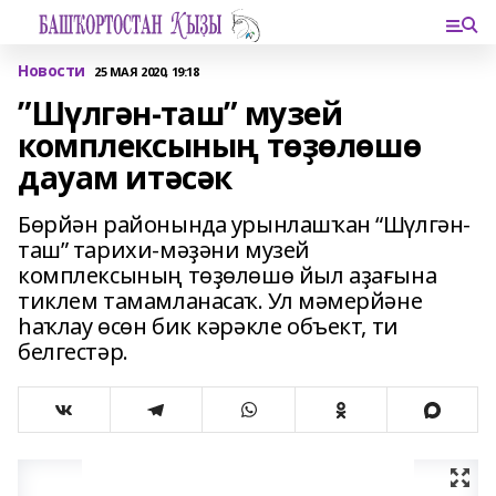
Новости
25 МАЯ 2020, 19:18
”Шүлгән-таш” музей
комплексының төҙөлөшө
дауам итәсәк
Бөрйән районында урынлашҡан “Шүлгән-
таш” тарихи-мәҙәни музей
комплексының төҙөлөшө йыл аҙағына
тиклем тамамланасаҡ. Ул мәмерйәне
һаҡлау өсөн бик кәрәкле объект, ти
белгестәр.