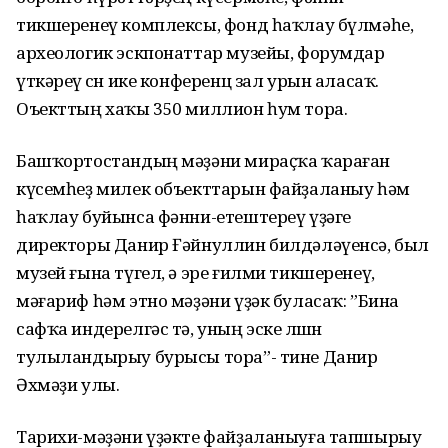
тикшеренеү комплексы, фонд һаҡлау бүлмәһе,
археологик эскпонаттар музейы, форумдар
үткәреү өсөн ике конференц зал урын аласаҡ.
Оъекттың хаҡы 350 миллион һум тора.
Башҡортостандың мәҙәни мираҫҡа ҡараған
күсемһеҙ милек объекттарын файҙаланыу һәм
һаҡлау буйынса фәнни-етештереү үҙәге
директоры Данир Ғәйнуллин билдәләүенсә, был
музей ғына түгел, ә эре ғилми тикшеренеү,
мәғариф һәм этно мәҙәни үҙәк буласаҡ: ”Бина
сафҡа индерелгәс тә, уның эске өлөшөн
тулыландырыу бурысы тора”- тине Данир
Әхмәҙи улы.
Тарихи-мәҙәни үҙәкте файҙаланыуға тапшырыу