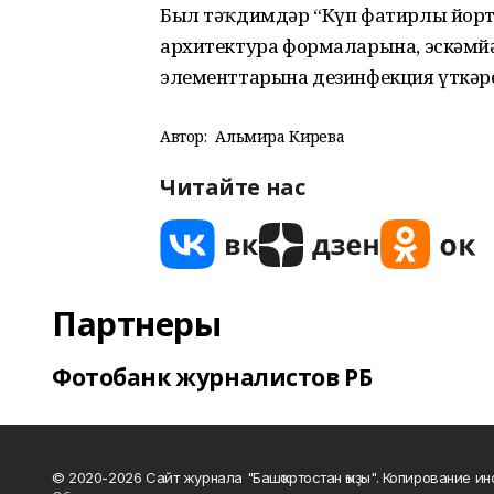
Был тәҡдимдәр “Күп фатирлы йорт
архитектура формаларына, эскәмйә
элементтарына дезинфекция үткәре
Автор:
Альмира Кирәева
Читайте нас
Партнеры
Фотобанк журналистов РБ
© 2020-2026 Сайт журнала "Башҡортостан ҡыҙы". Копирование и