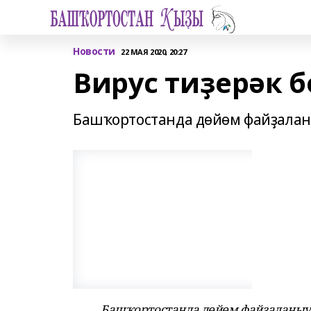
Новости
22 МАЯ 2020, 20:27
Вирус тиҙерәк б
Башҡортостанда дөйөм файҙалан
Башҡортостанда дөйөм файҙаланыу 