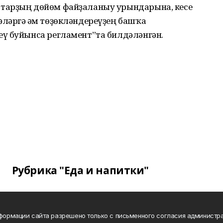
тарҙың дөйөм файҙаланыу урындарына, кесе
ләргә һәм төҙөкләндереүҙең башҡа
ү буйынса регламент”та билдәләнгән.
Рубрика "Еда и напитки"
нформации сайта разрешено только с письменного согласия администра