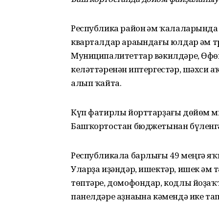
Республика район һәм ҡалаларында
кварталдар араһындағы юлдар һәм 
Муниципалитеттар вәкилдәре, Өфө
келәттәренән һиптергестәр, шәхси 
алып ҡайта.
Күп фатирлы йорттарҙағы дөйөм ми
Башҡортостан бюджетынан бүленг
Республикала барлығы 49 меңгә яҡ
Уларҙа иҙәндәр, ишектәр, ишек һәм 
төптәре, домофондар, кодлы йоҙаҡ
панелдәре аҙнаһына кәмендә ике та