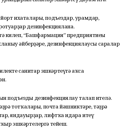
 йорт ихаталары, подъездар, урамдар,
тротуарҙар дезинфекциялана.
гә килеп, “Башфармация” предприятиеһы
һаҡланыу әйберҙәре, дезинфекциялаусы саралар
лекте санитар эшкәртеүгә аҡса
ән.
ын подъезды дезинфекциялау талап ителә.
тәҙрә тотҡалары, почта йәшниктәре, тәҙрә
тар, яндауырҙар, лифтҡа идара итеү
пҡыр эшкәртелергә тейеш.