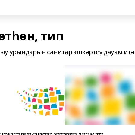
өтһөн, тип
ыу урындарын санитар эшкәртеү дауам итә
урындарын санитар эшкәртеү дауам итә.