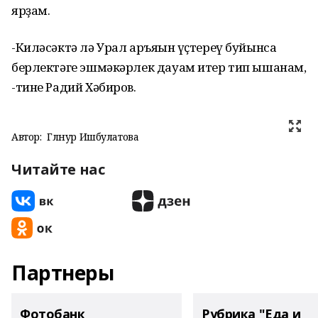
ярҙам.
-Киләсәктә лә Урал аръяғын үҫтереү буйынса
берлектәге эшмәкәрлек дауам итер тип ышанам,
-тине Радий Хәбиров.
Автор:
Гөлнур Ишбулатова
Читайте нас
Партнеры
Фотобанк
Рубрика "Еда и