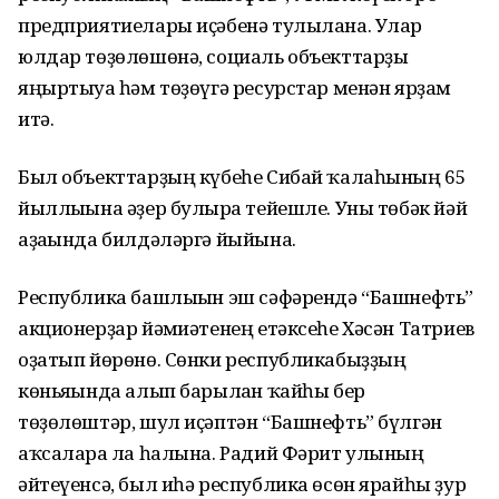
предприятиелары иҫәбенә тулылана. Улар
юлдар төҙөлөшөнә, социаль объекттарҙы
яңыртыуға һәм төҙөүгә ресурстар менән ярҙам
итә.
Был объекттарҙың күбеһе Сибай ҡалаһының 65
йыллығына әҙер булырға тейешле. Уны төбәк йәй
аҙағында билдәләргә йыйына.
Республика башлығын эш сәфәрендә “Башнефть”
акционерҙар йәмғиәтенең етәксеһе Хәсән Татриев
оҙатып йөрөнө. Сөнки республикабыҙҙың
көньяғында алып барылған ҡайһы бер
төҙөлөштәр, шул иҫәптән “Башнефть” бүлгән
аҡсаларға ла һалына. Радий Фәрит улының
әйтеүенсә, был иһә республика өсөн ярайһы ҙур