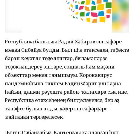
Республика башлығы Радий Хәбиров эш сәфәре
менән Сибайҙа булды. Был иһә етәксенең төбәктә
барған ҡеүәтле төҙөлөштәр, биләмәләрҙе
төҙөкләндереү эштәре, социаль һәм мәҙәни
объекттар менән танышыуы. Коронавирус
пандемияһына тиклем Радий Фәрит улы аҙна
һайын, даими рәүештә район- ҡалаларға сыға ине.
Республика етәксеһенең билдәләүенсә, бер аҙ
тәнәфес булып алды, хәҙер эш сәфәрҙәре
ҡайтанан тергеҙеләсәк.
-Бөгөн Сибайҙабыҙ. Каръерҙағы хәлдәрҙән һуң