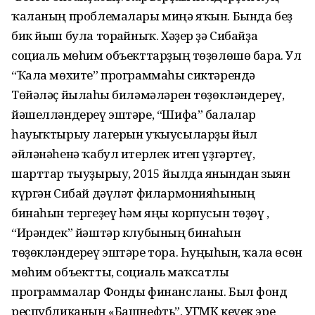
ҡаланың проблемалары миңә яҡын. Бында беҙ
бик йыш була торғайныҡ. Хәҙер ҙә Сибайҙа
социаль мөһим объекттарҙың төҙөлөшө бара. Ул
“Ҡала мөхите” программаһы сиктәрендә
Төйәләҫ йылғаһы биләмәләрен төҙөкләндереү,
йәшелләндереү эштәре, “Шифа” балалар
һауыҡтырыу лагерын уҡыусыларҙы йыл
әйләнәһенә ҡабул итерлек итеп үҙгәртеү,
шарттар тыуҙырыу, 2015 йылда янғындан зыян
күргән Сибай дәүләт филармонияһының
бинаһын тергеҙеү һәм яңы корпусын төҙөү ,
“Ирәндек” йәштәр клубының бинаһын
төҙөкләндереү эштәре тора. Һуңғыһын, ҡала өсөн
мөһим объектты, социаль маҡсатлы
программалар Фонды финансланы. Был фонд
республиканың «Башнефть”, УГМК кеүек эре