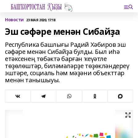
Новости
23 МАЯ 2020, 17:18
Эш сәфәре менән Сибайҙа
Республика башлығы Радий Хәбиров эш
сәфәре менән Сибайҙа булды. Был иһә
етәксенең төбәктә барған ҡеүәтле
төҙөлөштәр, биләмәләрҙе төҙөкләндереү
эштәре, социаль һәм мәҙәни объекттар
менән танышыуы.