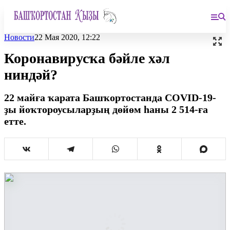
Новости
22 Мая 2020, 12:22
Коронавирусҡа бәйле хәл
ниндәй?
22 майға ҡарата Башҡортостанда COVID-19-
ҙы йоҡтороусыларҙың дөйөм һаны 2 514-ға
етте.