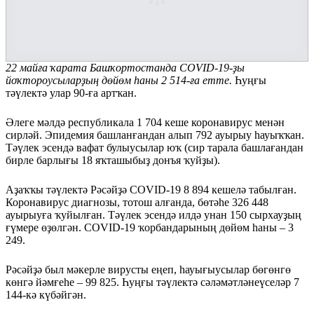
22 майға ҡарата Башҡортостанда COVID-19-ҙы
йоҡтороусыларҙың дөйөм һаны 2 514-ға етте.
Һуңғы
тәүлектә улар 90-ға артҡан.
Әлеге мәлдә республикала 1 704 кеше коронавирус менән
сирләй. Эпидемия башланғандан алып 792 ауырыу һауыҡҡан.
Тәүлек эсендә вафат булыусылар юҡ (сир тарала башлағандан
бирле барлығы 18 яҡташыбыҙ донъя ҡуйҙы).
Аҙаҡҡы тәүлектә Рәсәйҙә COVID-19 8 894 кешелә табылған.
Коронавирус диагнозы, тотош алғанда, бөтәһе 326 448
ауырыуға ҡуйылған. Тәүлек эсендә илдә унан 150 сырхауҙың
ғүмере өҙөлгән. COVID-19 ҡорбандарының дөйөм һаны – 3
249.
Рәсәйҙә был мәкерле вирусты еңеп, һауығыусылар бөгөнгө
көнгә йәмғеһе – 99 825. Һуңғы тәүлектә сәләмәтләнеүселәр 7
144-кә күбәйгән.