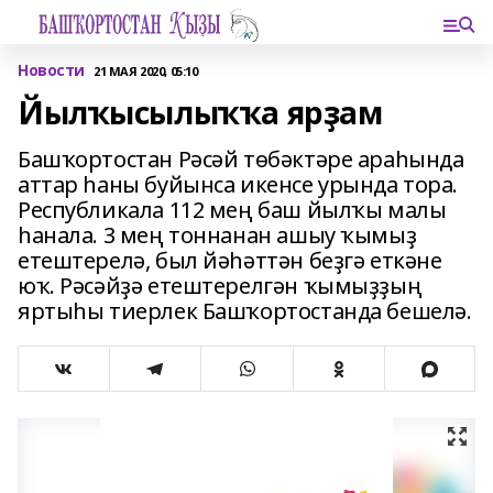
Новости
21 МАЯ 2020, 05:10
Йылҡысылыҡҡа ярҙам
Башҡортостан Рәсәй төбәктәре араһында
аттар һаны буйынса икенсе урында тора.
Республикала 112 мең баш йылҡы малы
һанала. 3 мең тоннанан ашыу ҡымыҙ
етештерелә, был йәһәттән беҙгә еткәне
юҡ. Рәсәйҙә етештерелгән ҡымыҙҙың
яртыһы тиерлек Башҡортостанда бешелә.