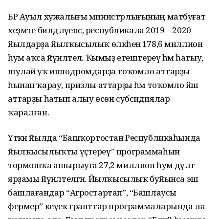
БР Ауыл хужалығы министрлығының матбуғат
хеҙмәте билдәләүенсә, республикала 2019 – 2020
йылдарҙа йылҡысылыҡ өлкәһенә 178,6 миллион
һум аҡса йүнәлтелә. Ҡымыҙ етештереү һәм һатыу,
шулай уҡ ипподромдарҙа тоҡомло аттарҙы
һынап ҡарау, призлы аттарҙы һәм тоҡомло йәш
аттарҙы һатып алыу өсөн субсидиялар
ҡаралған.
Үткән йылда “Башҡортостан Республикаһында
йылҡысылыҡты үҫтереү” программаһын
тормошҡа ашырыуға 27,2 миллион һум дәүләт
ярҙамы йүнәлтелгән. Йылҡысылыҡ буйынса эш
башлағандар “Агростартап”, “Башлаусы
фермер” кеүек гранттар программаларында ла