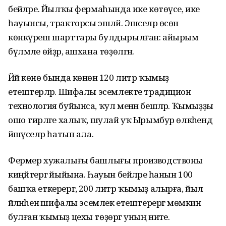
бейәләре. Йылҡы фермаһында ике көтөүсе, ике
һауынсы, тракторсы эшләй. Эшселәр өсөн
көнкүреш шарттары булдырылған: айырым
бүлмәле өйҙәр, ашхана төҙөлгән.
Йәй көнө бында көнөнә 120 литр ҡымыҙ
етештерәләр. Шифалы эсемлекте традицион
технология буйынса, ҡул менән бешәләр. Ҡымыҙҙы
ошо тирәләге халыҡ, шулай уҡ Ырымбур өлкәһендә
йәшәүселәр һатып ала.
Фермер хужалығы башлығы производствоны
киңәйтергә йыйына. Һауын бейәләре һанын 100
башҡа еткерергә, 200 литр ҡымыҙ алырға, йыл
әйләнәһенә шифалы эсемлек етештерергә мөмкин
булған ҡымыҙ цехы төҙөргә уның ниәте.