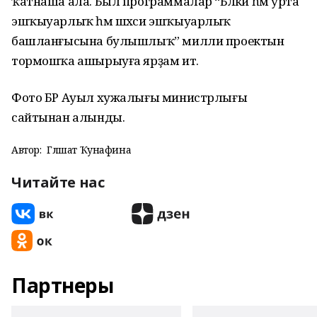
ҡатнаша ала. Был программалар “Бәләкәй һәм урта
эшҡыуарлыҡ һәм шәхси эшҡыуарлыҡ
башланғысына булышлыҡ” милли проектын
тормошҡа ашырыуға ярҙам итә.
Фото БР Ауыл хужалығы министрлығы
сайтынан алынды.
Автор:
Гөлшат Ҡунафина
Читайте нас
Партнеры