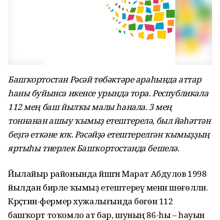
Башҡортостан Рәсәй төбәктәре араһында аттар
һаны буйынса икенсе урында тора. Республикала
112 мең баш йылҡы малы һанала. 3 мең
тоннанан ашыу ҡымыҙ етештерелә, был йәһәттән
беҙгә еткәне юҡ. Рәсәйҙә етештерелгән ҡымыҙҙың
яртыһы тиерлек Башҡортостанда бешелә.
Йылайыр районында йәшәгән Марат Абдулов 1998
йылдан бирле ҡымыҙ етештереү менән шөғөлләнә.
Крәҫтиән-фермер хужалығында бөгөн 112
башҡорт тоҡомло ат бар, шуның 86-һы – һауын