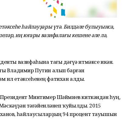
етәксеһе һайлауҙары үтә. Билдәле булыуынса,
шеләр, иң юғары вазифалағы кешене әле лә,
денты вазифаһына тағы дәғүә итмәксе икән.
нты Владимир Путин алып барған
м ил етәксеһенең фатихан алды.
е Президент Минтимер Шәймиев киткәндән һуң,
е Мәскәүҙән тәғәйенләнеп ҡуйылды. 2015
иханов, һайлаусыларҙың 94 процент тауышын