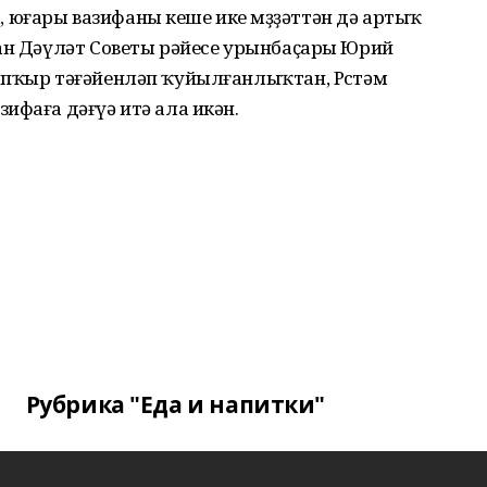
юғары вазифаны кеше ике мөҙҙәттән дә артыҡ
тан Дәүләт Советы рәйесе урынбаҫары Юрий
апҡыр тәғәйенләп ҡуйылғанлыҡтан, Рөстәм
ифаға дәғүә итә ала икән.
Рубрика "Еда и напитки"