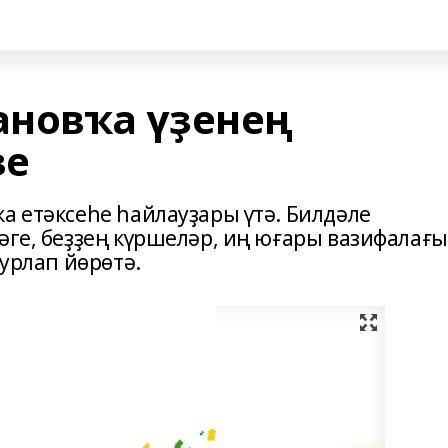
новҡа үҙенең
ҙе
а етәксеһе һайлауҙары үтә. Билдәле
әге, беҙҙең күршеләр, иң юғары вазифалағы
ҙурлап йөрөтә.