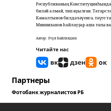
Республиканың Конституцияһында, 
биләй алмай, тип яҙылған. Татарс
Камалтынов билдәләүенсә, тәүге т
Минниханов һайлауҙар аша тағы ваз
Автор:
Рәсүл Байгилдин
Читайте нас
Партнеры
Фотобанк журналистов РБ