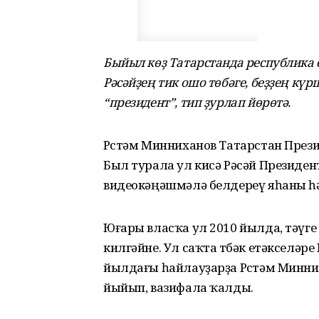
Быйыл көҙ Татарстанда республика 
Рәсәйҙең тик ошо төбәге, беҙҙең күр
“президент”, тип ҙурлап йөрөтә.
Рөстәм Минниханов Татарстан Прези
Был турала ул кисә Рәсәй Президе
видеокәңәшмәлә белдереү яһаны һә
Юғары власҡа ул 2010 йылда, тәүг
килгәйне. Ул саҡта төбәк етәкселәр
йылдағы һайлауҙарҙа Рөстәм Минн
йыйып, вазифала ҡалды.