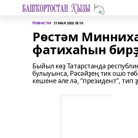
Новости
21 МАЯ 2020, 05:10
Рөстәм Минниха
фатихаһын бир
Быйыл көҙ Татарстанда республик
булыуынса, Рәсәйҙең тик ошо төб
кешене әле лә, “президент”, тип 