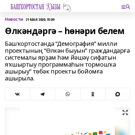
Новости
21 МАЯ 2020, 15:09
Өлкәндәргә – һөнәри белем
Башҡортостанда “Демография” милли
проектының “Өлкән быуын” граждандарға
системалы ярҙам һәм йәшәү сифатын
яҡшыртыу программаһын тормошҡа
ашырыу” төбәк проекты бойомға
ашырыла.