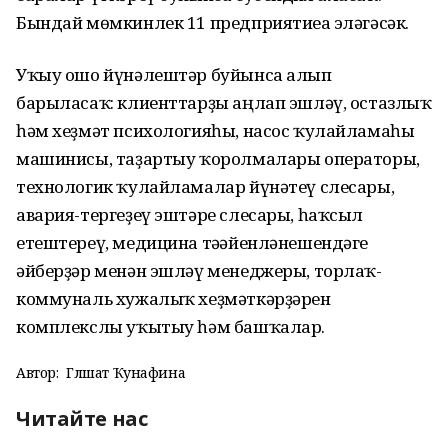
Бындай мөмкинлек 11 предприятиеға эләгәсәк.
Уҡыу ошо йүнәлештәр буйынса алып
барыласаҡ: клиенттарҙы аңлап эшләү, остазлыҡ
һәм хеҙмәт психологияһы, насос ҡулайламаһы
машинисы, таҙартыу ҡоролмалары операторы,
технологик ҡулайламалар йүнәтеү слесары,
авария-тергеҙеү эштәре слесары, һаҡсыл
етештереү, медицина тәғәйенләнешендәге
әйберҙәр менән эшләү менеджеры, торлаҡ-
коммуналь хужалыҡ хеҙмәткәрҙәрен
комплекслы уҡытыу һәм башҡалар.
Автор:
Гөлшат Ҡунафина
Читайте нас