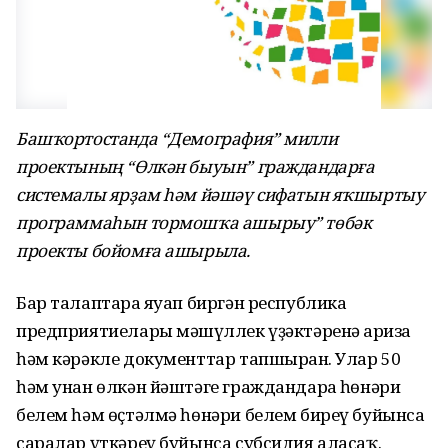
Башҡортостанда “Демография” милли
проектының “Өлкән быуын” граждандарға
системалы ярҙам һәм йәшәү сифатын яҡшыртыу
программаһын тормошҡа ашырыу” төбәк
проекты бойомға ашырыла.
Бар талаптарға яуап биргән республика
предприятиелары мәшғүллек үҙәктәренә ғариза
һәм кәрәкле документтар тапшырған. Улар 50
һәм унан өлкән йәштәге граждандарға һөнәри
белем һәм өҫтәлмә һөнәри белем биреү буйынса
саралар үткәреү буйынса субсидия аласаҡ.