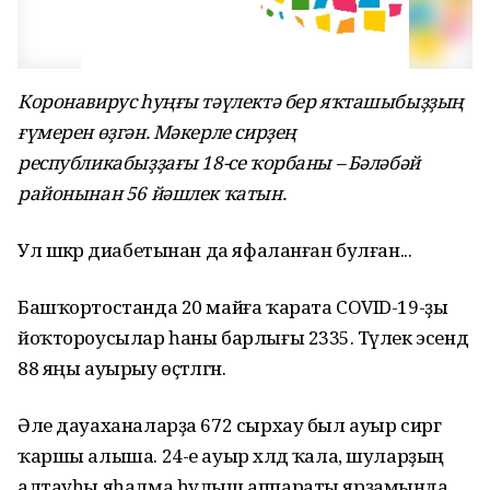
Коронавирус һуңғы тәүлектә бер яҡташыбыҙҙың
ғүмерен өҙгән. Мәкерле сирҙең
республикабыҙҙағы 18-се ҡорбаны – Бәләбәй
районынан 56 йәшлек ҡатын.
Ул шәкәр диабетынан да яфаланған булған...
Башҡортостанда 20 майға ҡарата COVID-19-ҙы
йоҡтороусылар һаны барлығы 2335. Тәүлек эсендә
88 яңы ауырыу өҫтәлгән.
Әле дауаханаларҙа 672 сырхау был ауыр сиргә
ҡаршы алыша. 24-е ауыр хәлдә ҡала, шуларҙың
алтауһы яһалма һулыш аппараты ярҙамында