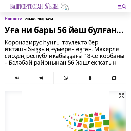
Новости
20 МАЯ 2020, 14:14
Уға ни бары 56 йәш булған...
Коронавирус һуңғы тәүлектә бер
яҡташыбыҙҙың ғүмерен өҙгән. Мәкерле
сирҙең республикабыҙҙағы 18-се ҡорбаны
– Бәләбәй районынан 56 йәшлек ҡатын.