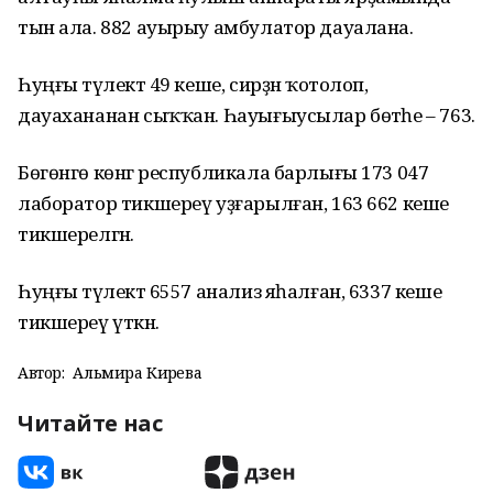
тын ала. 882 ауырыу амбулатор дауалана.
Һуңғы тәүлектә 49 кеше, сирҙән ҡотолоп,
дауахананан сыҡҡан. Һауығыусылар бөтәһе – 763.
Бөгөнгө көнгә республикала барлығы 173 047
лаборатор тикшереү уҙғарылған, 163 662 кеше
тикшерелгән.
Һуңғы тәүлектә 6557 анализ яһалған, 6337 кеше
тикшереү үткән.
Автор:
Альмира Кирәева
Читайте нас