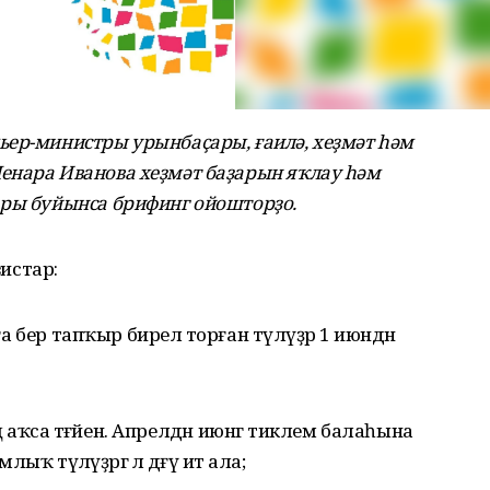
ьер-министры урынбаҫары, ғаилә, хеҙмәт һәм
енара Иванова хеҙмәт баҙарын яҡлау һәм
ары буйынса брифинг ойошторҙо.
зистар:
ға бер тапҡыр бирелә торған түләүҙәр 1 июндән
ең аҡса тәғәйен. Апрелдән июнгә тиклем балаһына
лыҡ түләүҙәргә лә дәғүә итә ала;