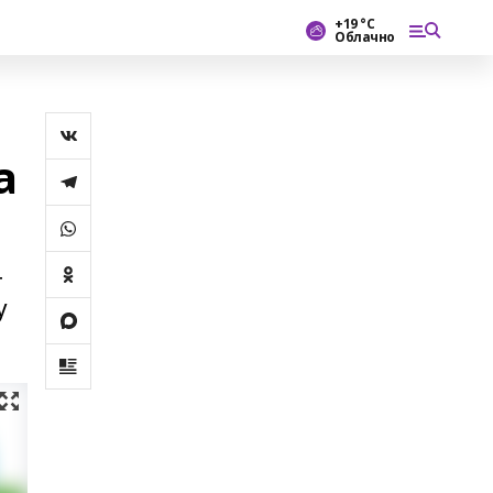
+19 °С
Облачно
а
т
у