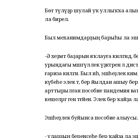
Бөтә түләүҙәр шулай уҡ уллыҡҡа алын
ла бирелә.
Был механимдарҙың барыһы ла эшләй,
-Ә хеҙмәт баҙарын яҡлауға килгәндә, бө
урындағы мәшғүллек үҙәктәренә лә дист
ғариза килгән. Был иһә, эшһеҙлек ким
күбеһе элек тә, бер йылдан ашыу бер 
арттырылған пособие пандемия ваҡ
кешеләргә генә тәғәйен. Элек бер ҡайҙа
Эшһеҙлек буйынса пособие алыусылар
- уларҙың беренсеһе бер ҡайҙа ла э