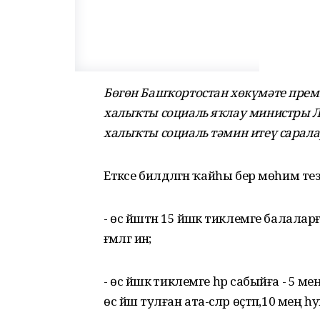
Бөгөн Башҡортостан хөкүмәте прем
халыҡты социаль яҡлау министры Л
халыҡты социаль тәмин итеү сарал
Етәксе билдәләгән ҡайһы бер мөһим те
- өс йәштән 15 йәшкә тиклемге балалар
ғәмәлгә инә;
- өс йәшкә тиклемге һәр сабыйға - 5 м
өс йәш тулған ата-әсәләр өҫтәп,10 мең һум