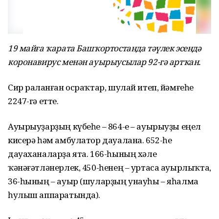
19 майға ҡарата Башҡортостанда тәүлек эсендә
коронавирус менән ауырыусылар 92-гә артҡан.
Сир раҫланған осраҡтар, шулай итеп, йәмғеһе
2247-гә етте.
Ауырыуҙарҙың күбеһе – 864-е – ауырыуҙы еңел
кисерә һәм амбулатор дауалана. 652-һе
дауаханаларҙа ята. 166-һының хәле
ҡәнәғәтләнерлек, 450-һенең – уртаса ауырлыҡта,
36-һының – ауыр (шуларҙың унауһы – яһалма
һулыш аппаратында).