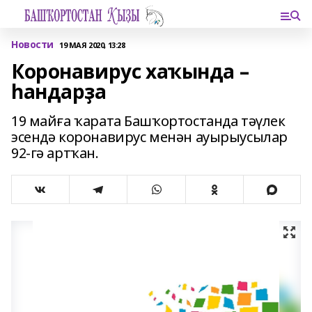
Новости
19 МАЯ 2020, 13:28
Коронавирус хаҡында –
һандарҙа
19 майға ҡарата Башҡортостанда тәүлек
эсендә коронавирус менән ауырыусылар
92-гә артҡан.