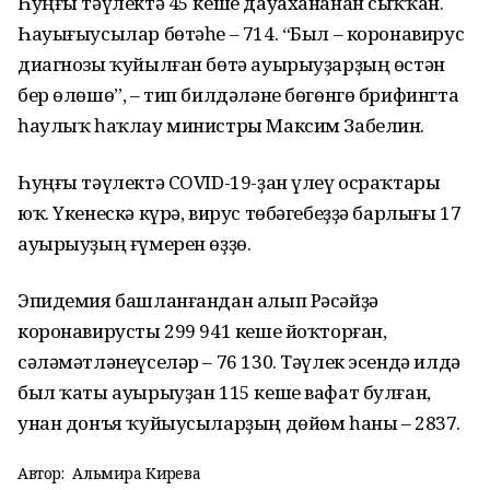
Һуңғы тәүлектә 45 кеше дауахананан сыҡҡан.
Һауығыусылар бөтәһе – 714. “Был – коронавирус
диагнозы ҡуйылған бөтә ауырыуҙарҙың өстән
бер өлөшө”, – тип билдәләне бөгөнгө брифингта
һаулыҡ һаҡлау министры Максим Забелин.
Һуңғы тәүлектә COVID-19-ҙан үлеү осраҡтары
юҡ. Үкенескә күрә, вирус төбәгебеҙҙә барлығы 17
ауырыуҙың ғүмерен өҙҙө.
Эпидемия башланғандан алып Рәсәйҙә
коронавирусты 299 941 кеше йоҡторған,
сәләмәтләнеүселәр – 76 130. Тәүлек эсендә илдә
был ҡаты ауырыуҙан 115 кеше вафат булған,
унан донъя ҡуйыусыларҙың дөйөм һаны – 2837.
Автор:
Альмира Кирәева