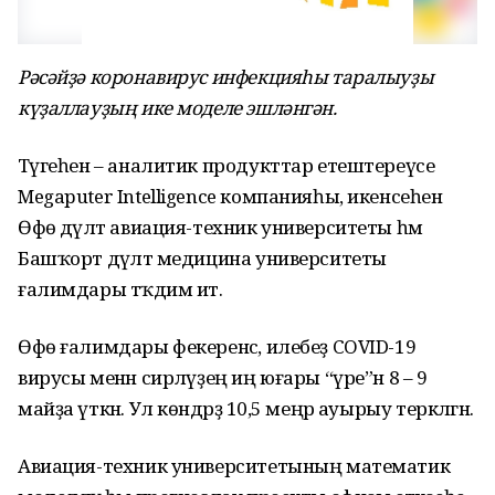
Рәсәйҙә коронавирус инфекцияһы таралыуҙы
күҙаллауҙың ике моделе эшләнгән.
Тәүгеһен – аналитик продукттар етештереүсе
Megaputer Intelligence компанияһы, икенсеһен
Өфө дәүләт авиация-техник университеты һәм
Башҡорт дәүләт медицина университеты
ғалимдары тәҡдим итә.
Өфө ғалимдары фекеренсә, илебеҙ COVID-19
вирусы менән сирләүҙең иң юғары “үре”н 8 – 9
майҙа үткән. Ул көндәрҙә 10,5 меңәр ауырыу теркәлгән.
Авиация-техник университетының математик