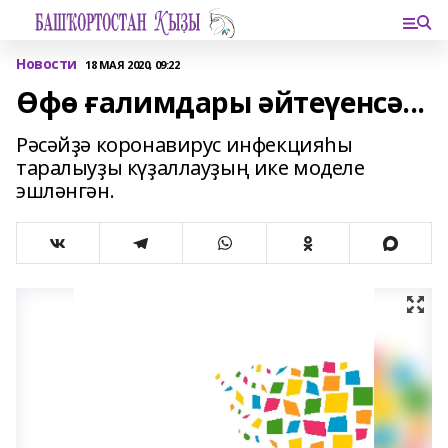
Новости
18 МАЯ 2020, 09:22
Өфө ғалимдары әйтеүенсә...
Рәсәйҙә коронавирус инфекцияһы
таралыуҙы күҙаллауҙың ике моделе
эшләнгән.