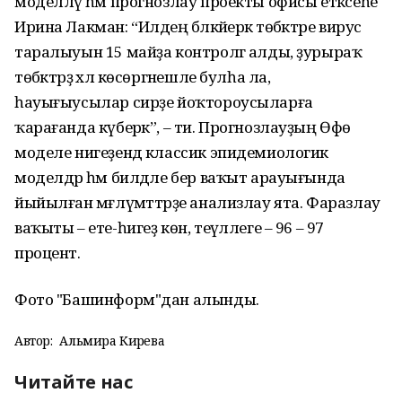
моделләү һәм прогнозлау проекты офисы етәксеһе
Ирина Лакман: “Илдең бәләкәйерәк төбәктәре вирус
таралыуын 15 майҙа контролгә алды, ҙурыраҡ
төбәктәрҙә хәл көсөргәнешле булһа ла,
һауығыусылар сирҙе йоҡтороусыларға
ҡарағанда күберәк”, – ти. Прогнозлауҙың Өфө
моделе нигеҙендә классик эпидемиологик
моделдәр һәм билдәле бер ваҡыт арауығында
йыйылған мәғлүмәттәрҙе анализлау ята. Фаразлау
ваҡыты – ете-һигеҙ көн, теүәллеге – 96 – 97
процент.
Фото "Башинформ"дан алынды.
Автор:
Альмира Кирәева
Читайте нас