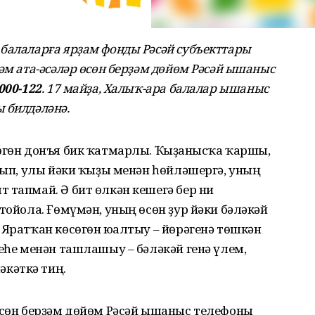
балаларға ярҙам фонды Рәсәй субъекттары
әм ата-әсәләр өсөн берҙәм дөйөм Рәсәй ышаныс
000-122
. 17 майҙа, Халыҡ-ара балалар ышаныс
 билдәләнә.
өгөн донъя бик ҡатмарлы. Ҡыҙғанысҡа ҡаршы,
алып, улы йәки ҡыҙы менән һөйләшергә, уның
 тапмай. Ә бит өлкән кешегә бер ни
тойола. Ғөмүмән, уның өсөн ҙур йәки бәләкәй
 Яратҡан көсөгөн юғалтыу – йөрәгенә төшкән
шеһе менән ташлашыу – бәләкәй генә үлем,
кәткә тиң.
 өсөн берҙәм дөйөм Рәсәй ышаныс телефоны