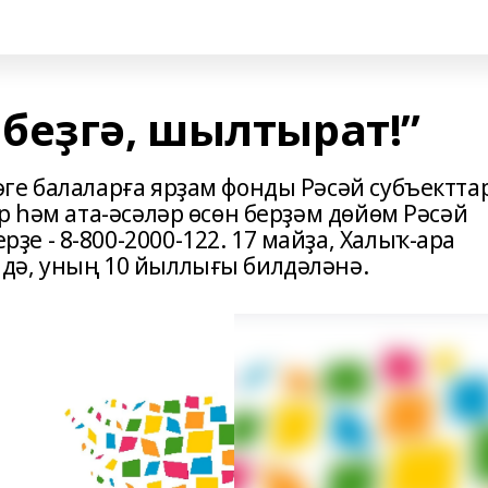
беҙгә, шылтырат!”
ге балаларға ярҙам фонды Рәсәй субъектта
р һәм ата-әсәләр өсөн берҙәм дөйөм Рәсәй
 - 8-800-2000-122. 17 майҙа, Халыҡ-ара
дә, уның 10 йыллығы билдәләнә.