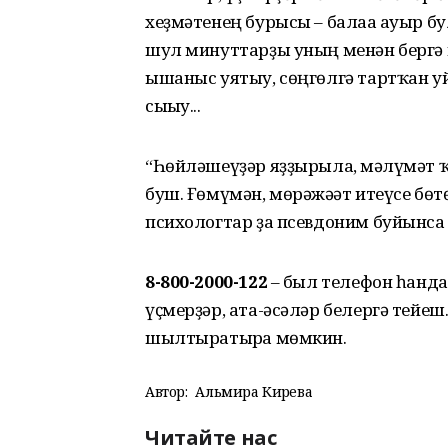
хеҙмәтенең бурысы – балаға ауыр бу
шул минуттарҙы уның менән бергә йә
ышаныс уятыу, сөңгөлгә тартҡан
сығыу...
“Һөйләшеүҙәр яҙҙырыла, мәғлүмәт ҡ
буш. Ғөмүмән, мөрәжәғәт итеүсе бө
психологтар ҙа псевдоним буйынса
8-800-2000-122
– был телефон һанда
үҫмерҙәр, ата-әсәләр белергә тейе
шылтыратырға мөмкин.
Автор:
Альмира Кирәева
Читайте нас