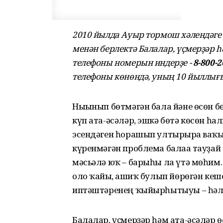
2010 йылда Ауыр тормош хәлендәге 
менән берлектә Балалар, үҫмерҙәр һ
телефоны номерын индерҙе -
8-800-2
телефоны көнөндә, уның 10 йыллығы
Нығынып бөтмәгән бала йәне өсөн б
күп ата-әсәләр, эшкә бөтә көсөн һ
эсендәген һорашып ултырырға ваҡыт
күренмәгән проблема балаға тауҙай 
мәсьәлә юҡ – барыһы ла үтә мөһим.
оло ҡайғы, ғашиҡ булып йөрөгән ке
иптәштәренең ҡыйырһытыуы – һәлә
Балалар, үҫмерҙәр һәм ата-әсәләр