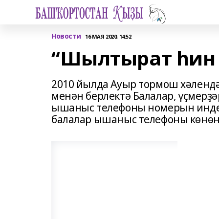
Новости
16 МАЯ 2020, 14:52
“Шылтырат һин 
2010 йылда Ауыр тормош хәлендә
менән берлектә Балалар, үҫмерҙә
ышаныс телефоны номерын индерҙе
балалар ышаныс телефоны көнөн