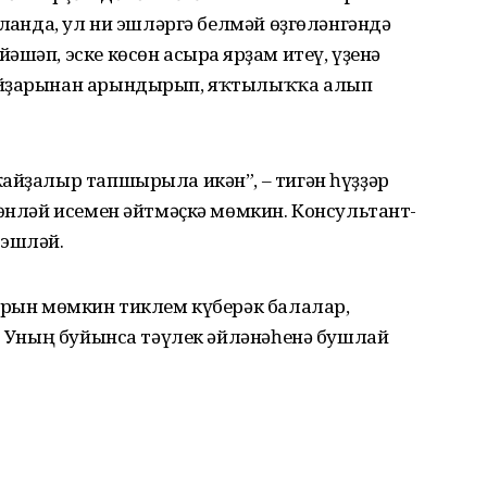
лғанда, ул ни эшләргә белмәй өҙгөләнгәндә
шәп, эске көсөн асырға ярҙам итеү, үҙенә
 уйҙарынан арындырып, яҡтылыҡҡа алып
айҙалыр тапшырыла икән”, – тигән һүҙҙәр
төнләй исемен әйтмәҫкә мөмкин. Консультант-
 эшләй.
рын мөмкин тиклем күберәк балалар,
ш. Уның буйынса тәүлек әйләнәһенә бушлай