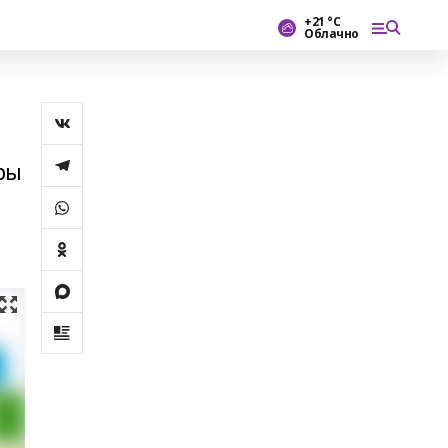
+21 °С
Облачно
ры