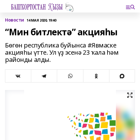
Новости
14 МАЯ 2020, 19:40
“Мин битлектә” акцияһы
Бөгөн республика буйынса #Явмаске
акцияһы үтте. Ул үҙ эсенә 23 ҡала һәм
районды алды.