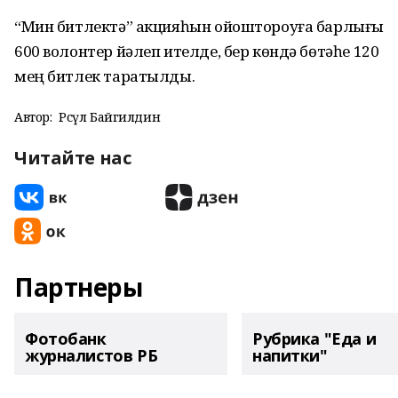
“Мин битлектә” акцияһын ойоштороуға барлығы
600 волонтер йәлеп ителде, бер көндә бөтәһе 120
мең битлек таратылды.
Автор:
Рәсүл Байгилдин
Читайте нас
Партнеры
Фотобанк
Рубрика "Еда и
журналистов РБ
напитки"