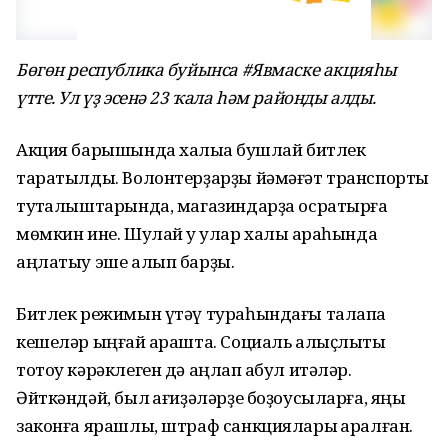
Бөгөн республика буйынса #Явмаске
акцияһы
үтте. Ул үҙ эсенә 23 ҡала һәм районды алды.
Акция барышында халыҡҡа бушлай битлек
таратылды. Волонтерҙарҙы йәмәғәт транспорты
туҡталыштарында, магазиндарҙа осратырға
мөмкин ине. Шулай уҡ улар халыҡ араһында
аңлатыу эше алып барҙы.
Битлек режимын үтәү тураһындағы талапҡа
кешеләр ыңғай ҡарашта. Социаль алыҫлыҡты
тотоу кәрәклеген дә аңлап ҡабул итәләр.
Әйткәндәй, был ҡағиҙәләрҙе боҙоусыларға, яңы
законға ярашлы, штраф санкциялары ҡаралған.