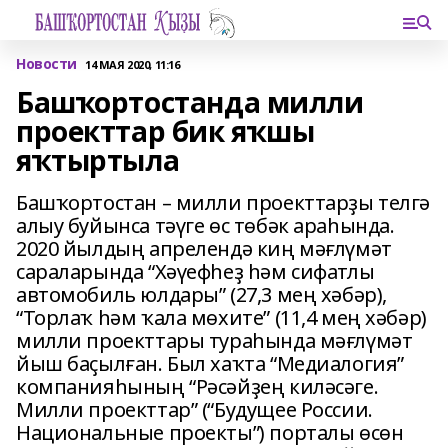
Новости
14 МАЯ 2020, 11:16
Башҡортостанда милли
проекттар бик яҡшы
яҡтыртыла
Башҡортостан – милли проекттарҙы телгә
алыу буйынса тәүге өс төбәк араһында.
2020 йылдың апрелендә киң мәғлүмәт
сараларында “Хәүефһеҙ һәм сифатлы
автомобиль юлдары” (27,3 мең хәбәр),
“Торлаҡ һәм ҡала мөхите” (11,4 мең хәбәр)
милли проекттары тураһында мәғлүмәт
йыш баҫылған. Был хаҡта “Медиалогия”
компанияһының “Рәсәйҙең киләсәге.
Милли проекттар” (“Будущее России.
Национальные проекты”) порталы өсөн