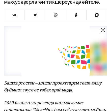
махсус әҙерләгән тикшереүендә әйтелә.
Башҡортостан – милли проекттарҙы телгә алыу
буйынса тәүге өс төбәк араһында.
2020 йылдың апрелендә киң мәғлүмәт
сараларында “Хәүефһеҙ һәм сифатлы автомобиль