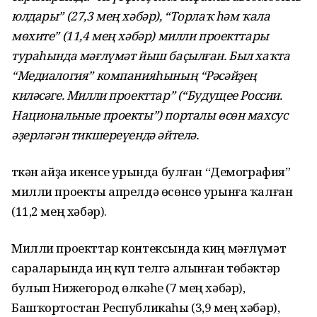
юлдары” (27,3 мең хәбәр), “Торлаҡ һәм ҡала
мөхите” (11,4 мең хәбәр) милли проекттары
тураһында мәғлүмәт йыш баҫылған. Был хаҡта
“Медиалогия” компанияһының “Рәсәйҙең
киләсәге. Милли проекттар” (“Будущее России.
Национальные проекты”) порталы өсөн махсус
әҙерләгән тикшереүендә әйтелә.
Үткән айҙа икенсе урында булған “Демография”
милли проекты апрелдә өсөнсө урынға ҡалған
(11,2 мең хәбәр).
Милли проекттар контексында киң мәғлүмәт
сараларында иң күп телгә алынған төбәктәр
булып Нижегород өлкәһе (7 мең хәбәр),
Башҡортостан Республикаһы (3,9 мең хәбәр),