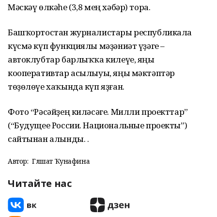
Мәскәү өлкәһе (3,8 мең хәбәр) тора.
Башҡортостан журналистары республикала
күсмә күп функциялы мәҙәниәт үҙәге –
автоклубтар барлыҡҡа килеүе, яңы
кооперативтар асылыуы, яңы мәктәптәр
төҙөлөүе хаҡында күп яҙған.
Фото “Рәсәйҙең киләсәге. Милли проекттар”
(“Будущее России. Национальные проекты”)
сайтынан алынды. .
Автор:
Гөлшат Ҡунафина
Читайте нас