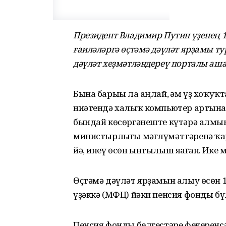
Президент Владимир Путин үҙенең 1
ғаиләләргә өҫтәмә дәүләт ярҙамы т
дәүләт хеҙмәтләндереү порталы аш
Бына барыһы ла аңлай, һәм үҙ хоҡуҡ
ниәтендә халыҡ компьютер артына
бындай көсөргәнеште күтәрә алмын
министырлығы мәғлүмәттәренә ҡара
йә, инеү өсөн ынтылыш яһаған. Ике 
Өҫтәмә дәүләт ярҙамын алыу өсөн 1
үҙәккә (МФЦ) йәки пенсия фонды бү
Пенсия фонды белгестәре фекеренсә