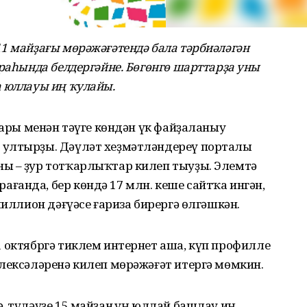
1 майҙағы мөрәжәғәтендә бала тәрбиәләгән
ураһында белдергәйне. Бөгөнгө шарттарҙа уны
а юллауы иң ҡулайы.
тары менән тәүге көндән үк файҙаланыу
 ултырҙы. Дәүләт хеҙмәтләндереү порталы
ы – ҙур тотҡарлыҡтар килеп тыуҙы. Элемтә
ғанда, бер көндә 17 млн. кеше сайтҡа ингән,
миллион дәғүәсе ғариза бирергә өлгәшкән.
 октябргә тиклем интернет аша, күп профилле
лексәләренә килеп мөрәжәғәт итергә мөмкин.
, түләүҙе 15 майҙан һуң юллай башлау иң