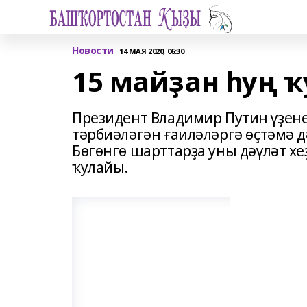
Новости
14 МАЯ 2020, 06:30
15 майҙан һуң 
Президент Владимир Путин үҙене
тәрбиәләгән ғаиләләргә өҫтәмә 
Бөгөнгө шарттарҙа уны дәүләт х
ҡулайы.