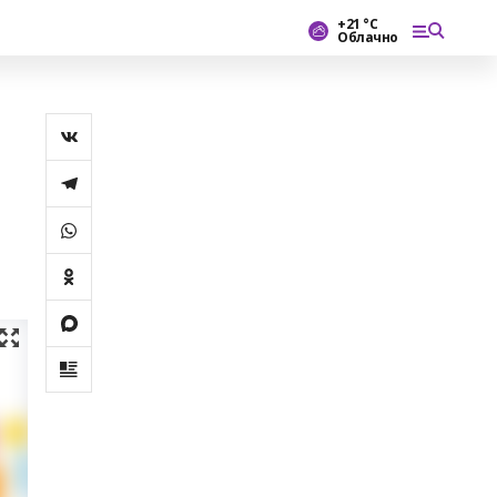
+21 °С
Облачно