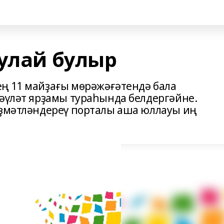
ҡулай булыр
ң 11 майҙағы мөрәжәғәтендә бала
дәүләт ярҙамы тураһында белдергәйне.
еҙмәтләндереү порталы аша юллауы иң