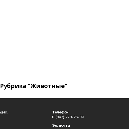
Рубрика "Животные"
ции.
Телефон
8 (347) 273-26-89
Эл. почта