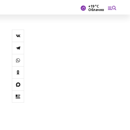
+19 °С
Облачно