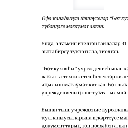
Өфө ҡалаһында йәшәүселәр “Һөт к
түбәндәге мәғлүмәт алған.
Унда, аҙ тәьмин ителгән ғаиләләр 3
аҙығы биреү туҡтатыла, тиелгән.
“Һөт кухняһы” учреждениеһынан хәб
ваҡытта техник етешһеҙлектәр ки
яңылыш мәғлүмәт киткән. Һөт аҙыҡт
учреждениеның эше туҡтатылмай.
Бынан тыш, учреждение ҡурсалан
ҡулланыусыларына иҫкәртеүсе мәғл
документтарҙың төп нөсхәһен алып 