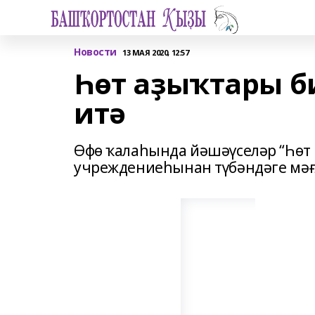
Новости
13 МАЯ 2020, 12:57
Һөт аҙыҡтары б
итә
Өфө ҡалаһында йәшәүселәр “Һөт
учреждениеһынан түбәндәге мәғ