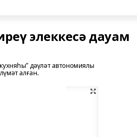
иреү элеккесә дауам
 кухняһы” дәүләт автономиялы
лүмәт алған.