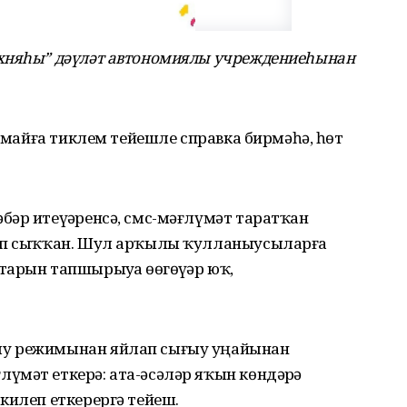
ухняһы” дәүләт автономиялы учреждениеһынан
1 майға тиклем тейешле справка бирмәһә, һөт
әр итеүҙәренсә, смс-мәғлүмәт таратҡан
леп сыҡҡан. Шул арҡылы ҡулланыусыларға
арын тапшырыуҙа өҙөгөүҙәр юҡ,
ыу режимынан яйлап сығыу уңайынан
үмәт еткерә: ата-әсәләр яҡын көндәрҙә
килеп еткерергә тейеш.