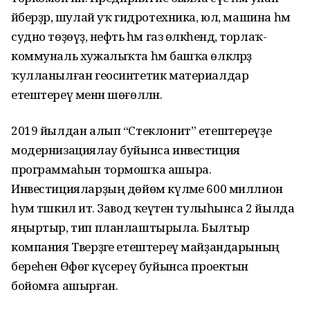
әйберҙәр, шулай уҡ гидротехника, юл, машина һәм
судно төҙөүҙә, нефть һәм газ өлкәһендә, торлаҡ-
коммуналь хужалыҡта һәм башҡа өлкәләрҙә
ҡулланылған геосинтетик материалдар
етештереү менән шөғөлләнә.
2019 йылдан алып “Стеклонит” етештереүҙе
модернизациялау буйынса инвестиция
программаһын тормошҡа ашыра.
Инвестицияларҙың дөйөм күләме 600 миллион
һум тәшкил итә. Завод ҡеүәтен тулыһынса 2 йылда
яңыртыр, тип планлаштырыла. Былтыр
компания Тверҙәге етештереү майҙандарының
береһен Өфөгә күсереү буйынса проектын
бойомға ашырған.