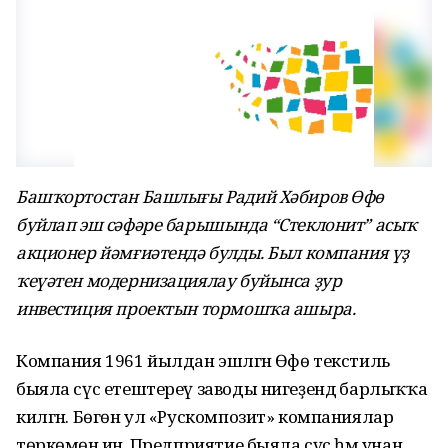
Башҡортостан Башлығы Радий Хәбиров Өфө
буйлап эш сәфәре барышында “Стеклонит” асыҡ
акционер йәмғиәтендә булды. Был компания үҙ
ҡеүәтен модернизациялау буйынса ҙур
инвестиция проектын тормошҡа ашыра.
Компания 1961 йылдан эшләгән Өфө текстиль
быяла сүс етештереү заводы нигеҙендә барлыҡҡа
килгән. Бөгөн ул «Рускомпозит» компаниялар
төркөмөнә инә. Предприятие быяла сүс һәм унан