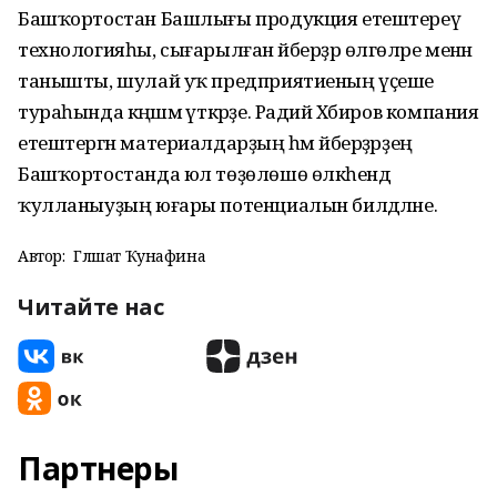
Башҡортостан Башлығы продукция етештереү
технологияһы, сығарылған әйберҙәр өлгөләре менән
танышты, шулай уҡ предприятиеның үҫеше
тураһында кәңәшмә үткәрҙе. Радий Хәбиров компания
етештергән материалдарҙың һәм әйберҙәрҙең
Башҡортостанда юл төҙөлөшө өлкәһендә
ҡулланыуҙың юғары потенциалын билдәләне.
Автор:
Гөлшат Ҡунафина
Читайте нас
Партнеры