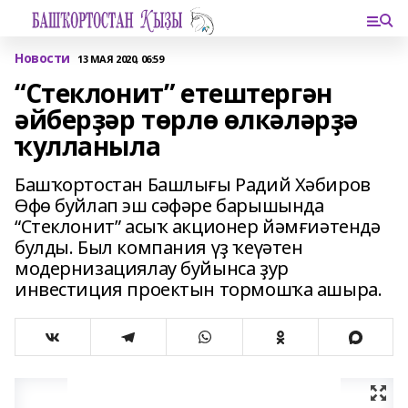
Новости
13 МАЯ 2020, 06:59
“Стеклонит” етештергән
әйберҙәр төрлө өлкәләрҙә
ҡулланыла
Башҡортостан Башлығы Радий Хәбиров
Өфө буйлап эш сәфәре барышында
“Стеклонит” асыҡ акционер йәмғиәтендә
булды. Был компания үҙ ҡеүәтен
модернизациялау буйынса ҙур
инвестиция проектын тормошҡа ашыра.