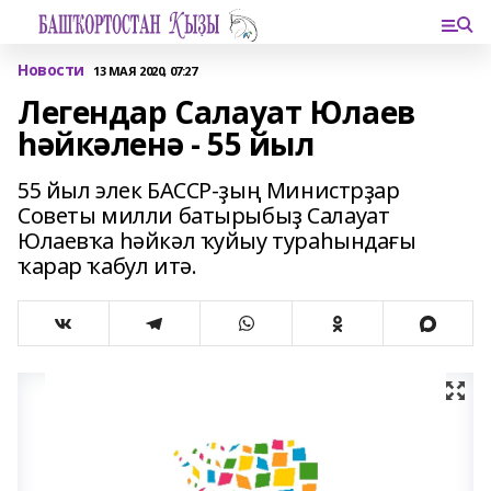
Новости
13 МАЯ 2020, 07:27
Легендар Салауат Юлаев
һәйкәленә - 55 йыл
55 йыл элек БАССР-ҙың Министрҙар
Советы милли батырыбыҙ Салауат
Юлаевҡа һәйкәл ҡуйыу тураһындағы
ҡарар ҡабул итә.