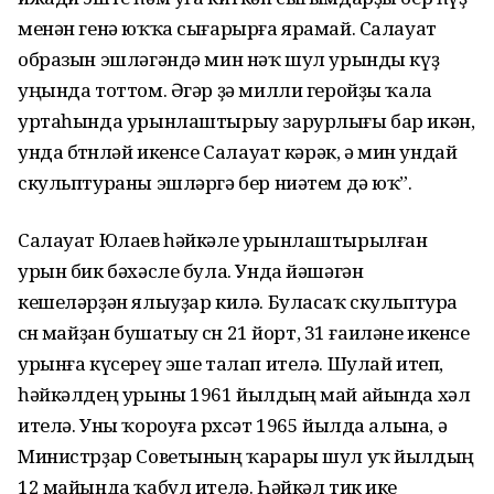
менән генә юҡҡа сығарырға ярамай. Салауат
образын эшләгәндә мин нәҡ шул урынды күҙ
уңында тоттом. Әгәр ҙә милли геройҙы ҡала
уртаһында урынлаштырыу зарурлығы бар икән,
унда бөтөнләй икенсе Салауат кәрәк, ә мин ундай
скульптураны эшләргә бер ниәтем дә юҡ”.
Салауат Юлаев һәйкәле урынлаштырылған
урын бик бәхәсле була. Унда йәшәгән
кешеләрҙән ялыуҙар килә. Буласаҡ скульптура
өсөн майҙан бушатыу өсөн 21 йорт, 31 ғаиләне икенсе
урынға күсереү эше талап ителә. Шулай итеп,
һәйкәлдең урыны 1961 йылдың май айында хәл
ителә. Уны ҡороуға рөхсәт 1965 йылда алына, ә
Министрҙар Советының ҡарары шул уҡ йылдың
12 майында ҡабул ителә. Һәйкәл тик ике