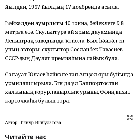
йылдан, 1967 йылдың 17 ноябрендә асыла.
Һәйкәлдең ауырлығы 40 тонна, бейеклеге 9,8
метрға етә. Скульптура ай ярым дауамында
Ленинград заводында ҡойола. Был һәйкәл өсөн
уның авторы, скульптор Сосланбек Тавасиев
СССР-ҙың Дәүләт премияһына лайыҡ була.
Салауат Юлаев һәйкәле тап Ағиҙел яры буйында
урынлаштырыла. Бөгөн дә ул Башҡортостан
халҡының ғорурланырлыҡ урыны, Өфөнөң визит
карточкаһы булып тора.
Автор:
Гөлнур Ишбулатова
Читайте нас