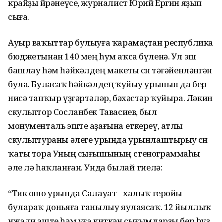
крайҙы өйрәнеүсе, журналист Юрий Ергин яҙып
сыға.
Ауыр ваҡыттар булыуға ҡарамаҫтан республика
бюджетынан 140 мең һум аҡса бүленә. Ул эш
башлау һәм һәйкәлдең макеты өсөн тәғәйенләнгән
була. Буласаҡ һәйкәлдең ҡуйыу урынын да бер
нисә тапҡыр үҙгәртәләр, бәхәстәр ҡуйыра. Ләкин
скульптор Сосланбек Тавасиев, был
монументаль эште аҙағына еткереү, атлы
скульптураны әлеге урында урынлаштырыу өсөн
ҡаты тора Уның сығышының стенограммаһы
әле лә һаҡланған. Унда былай тиелә:
“Тик ошо урында Салауат - халыҡ геройы
булараҡ доньяға танылыу яулаясаҡ. 12 йыллыҡ
ижади эште һәм уға киткән сығымдарҙы бер һүҙ