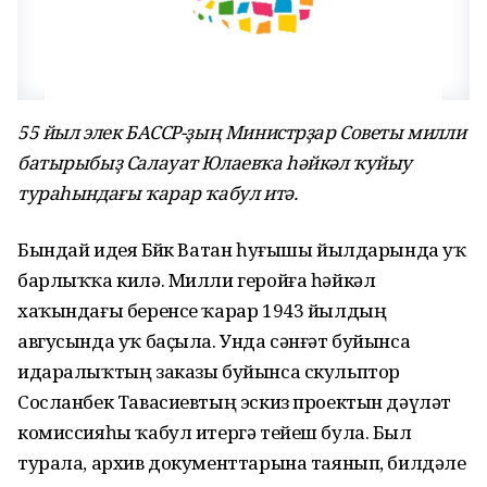
55 йыл элек БАССР-ҙың Министрҙар Советы милли
батырыбыҙ Салауат Юлаевҡа һәйкәл ҡуйыу
тураһындағы ҡарар ҡабул итә.
Бындай идея Бөйөк Ватан һуғышы йылдарында уҡ
барлыҡҡа килә. Милли геройға һәйкәл
хаҡындағы беренсе ҡарар 1943 йылдың
авгусында уҡ баҫыла. Унда сәнғәт буйынса
идаралыҡтың заказы буйынса скульптор
Сосланбек Тавасиевтың эскиз проектын дәүләт
комиссияһы ҡабул итергә тейеш була. Был
турала, архив документтарына таянып, билдәле