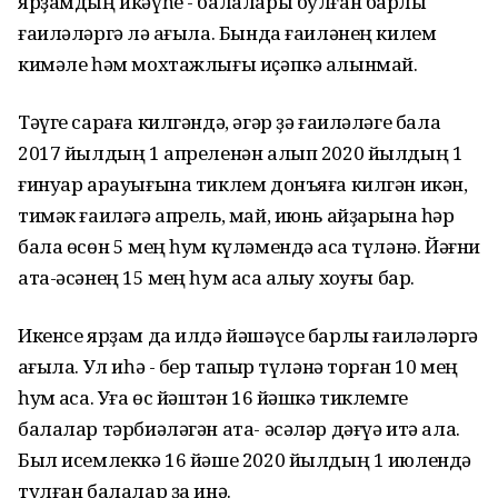
ярҙамдың икәүһе - балалары булған барлыҡ
ғаиләләргә лә ҡағыла. Бында ғаиләнең килем
кимәле һәм мохтажлығы иҫәпкә алынмай.
Тәүге сараға килгәндә, әгәр ҙә ғаиләләге бала
2017 йылдың 1 апреленән алып 2020 йылдың 1
ғинуар арауығына тиклем донъяға килгән икән,
тимәк ғаиләгә апрель, май, июнь айҙарына һәр
бала өсөн 5 мең һум күләмендә аҡса түләнә. Йәғни
ата-әсәнең 15 мең һум аҡса алыу хоҡуғы бар.
Икенсе ярҙам да илдә йәшәүсе барлыҡ ғаиләләргә
ҡағыла. Ул иһә - бер тапҡыр түләнә торған 10 мең
һум аҡса. Уға өс йәштән 16 йәшкә тиклемге
балалар тәрбиәләгән ата- әсәләр дәғүә итә ала.
Был исемлеккә 16 йәше 2020 йылдың 1 июлендә
тулған балалар ҙа инә.