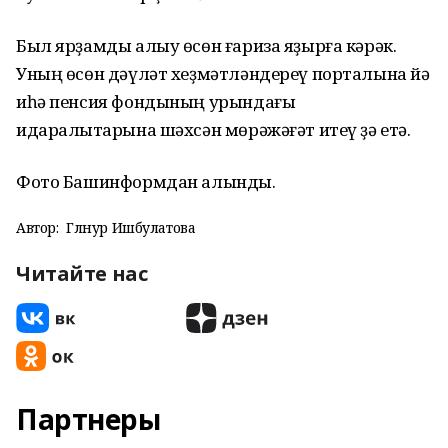
Был ярҙамды алыу өсөн ғариза яҙырға кәрәк.
Уның өсөн дәүләт хеҙмәтләндереү порталына йә
иһә пенсия фондының урындағы
идаралыҡтарына шәхсән мөрәжәғәт итеү ҙә етә.
Фото Башинформдан алынды.
Автор:
Гөлнур Ишбулатова
Читайте нас
Партнеры