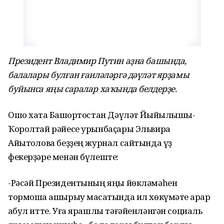
Президент Владимир Путин аҙна башында,
балалары булған ғаиләләргә дәүләт ярҙамы
буйынса яңы саралар хаҡында белдерҙе.
Ошо хаҡта Башҡортостан Дәүләт Йыйылышы-
Ҡоролтай рәйесе урынбаҫары Эльвира
Айытҡолова беҙҙең журнал сайтында үҙ
фекерҙәре менән бүлеште:
-Рәсәй Президентының яңы йөкләмәһен
тормошҡа ашырыу маҡсатында ил хөкүмәте ҡарар
ҡабул итте. Уға ярашлы тәғәйенләнгән социаль