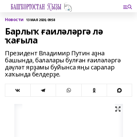
Новости
13 МАЯ 2020, 09:58
Барлыҡ ғаиләләргә лә
ҡағыла
Президент Владимир Путин аҙна
башында, балалары булған ғаиләләргә
дәүләт ярҙамы буйынса яңы саралар
хаҡында белдерҙе.