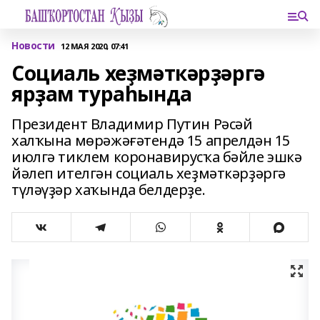
Новости
12 МАЯ 2020, 07:41
Социаль хеҙмәткәрҙәргә
ярҙам тураһында
Президент Владимир Путин Рәсәй
халҡына мөрәжәғәтендә 15 апрелдән 15
июлгә тиклем коронавирусҡа бәйле эшкә
йәлеп ителгән социаль хеҙмәткәрҙәргә
түләүҙәр хаҡында белдерҙе.