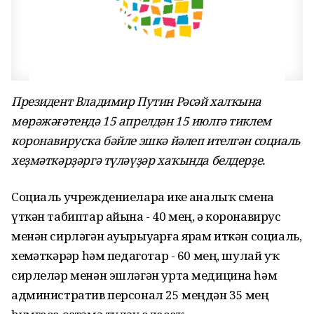
Президент Владимир Путин Рәсәй халҡына
мөрәжәғәтендә 15 апрелдән 15 июлгә тиклем
коронавирусҡа бәйле эшкә йәлеп ителгән социаль
хеҙмәткәрҙәргә түләүҙәр хаҡында белдерҙе.
Социаль учреждениеларҙа ике аҙналыҡ смена
үткән табиптар айына - 40 мең, ә коронавирус
менән сирләгән ауырыуҙарға ярҙам иткән социаль,
хеҙмәткәрҙәр һәм педаготар - 60 мең, шулай уҡ
сирлеләр менән эшләгән урта медицина һәм
административ персонал 25 меңдән 35 мең