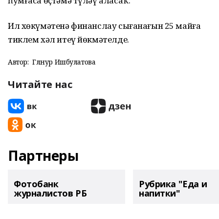
һумғаса өҫтәмә түләү аласаҡ.
Ил хөкүмәтенә финанслау сығанағын 25 майға
тиклем хәл итеү йөкмәтелде.
Автор:
Гөлнур Ишбулатова
Читайте нас
Партнеры
Фотобанк
Рубрика "Еда и
журналистов РБ
напитки"