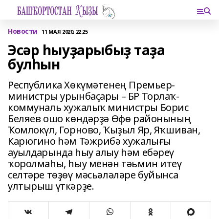
Новости
11 МАЯ 2020, 22:25
Эсәр һыуҙарыбыҙ таҙа
булһын
Республика Хөкүмәтенең Премьер-
министры урынбаҫары – БР Торлаҡ-
коммуналь хужалыҡ министры Борис
Беляев ошо көндәрҙә Өфө районының
Ҡомлокүл, Горново, Ҡыҙыл Яр, Яҡшиван,
Карюгино һәм Тәжрибә хужалығы
ауылдарында һыу алыу һәм ебәреү
ҡоролмаһы, һыу менән тәьмин итеү
селтәре төҙөү мәсьәләләре буйынса
ултырыш үткәрҙе.