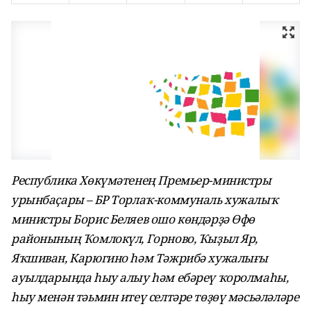
Республика Хөкүмәтенең Премьер-министры
урынбаҫары – БР Торлаҡ-коммуналь хужалыҡ
министры Борис Беляев ошо көндәрҙә Өфө
районының Ҡомлокүл, Горново, Ҡыҙыл Яр,
Яҡшиван, Карюгино һәм Тәжрибә хужалығы
ауылдарында һыу алыу һәм ебәреү ҡоролмаһы,
һыу менән тәьмин итеү селтәре төҙөү мәсьәләләре