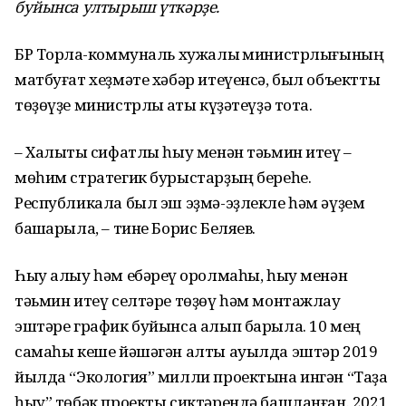
буйынса ултырыш үткәрҙе.
БР Торлаҡ-коммуналь хужалыҡ министрлығының
матбуғат хеҙмәте хәбәр итеүенсә, был объектты
төҙөүҙе министрлыҡ ҡаты күҙәтеүҙә тота.
– Халыҡты сифатлы һыу менән тәьмин итеү –
мөһим стратегик бурыстарҙың береһе.
Республикала был эш эҙмә-эҙлекле һәм әүҙем
башҡарыла, – тине Борис Беляев.
Һыу алыу һәм ебәреү ҡоролмаһы, һыу менән
тәьмин итеү селтәре төҙөү һәм монтажлау
эштәре график буйынса алып барыла. 10 мең
самаһы кеше йәшәгән алты ауылда эштәр 2019
йылда “Экология” милли проектына ингән “Таҙа
һыу” төбәк проекты сиктәрендә башланған. 2021