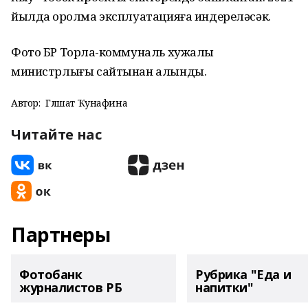
йылда ҡоролма эксплуатацияға индереләсәк.
Фото БР Торлаҡ-коммуналь хужалыҡ
министрлығы сайтынан алынды.
Автор:
Гөлшат Ҡунафина
Читайте нас
Партнеры
Фотобанк
Рубрика "Еда и
журналистов РБ
напитки"