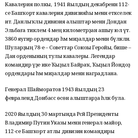
Кавалерия полкы, ә 1941 йылдың декабренән 112-
се Башҡорт кавалерия дивизияһы менән етәкселек
итә. Данлыҡлы дивизия алыштар менән Дондан
Эльбаға тиклем 4 мең километрҙан ашыу юл үтә.
3860 яугир ордендар һәм миҙалдар менән бүләкләнә.
Шуларҙың 78-е – Советтар Союзы Геройы, бише –
Дан орденының тулы кавалеры. Легендар
командир үҙе ике Ҡыҙыл Байраҡ, Ҡыҙыл Йондоҙ
ордендары һәм миҙалдар менән наградлана.
Генерал Шайморатов 1943 йылдың 23
февралендә Донбасс өсөн алыштарҙа һәләк була.
2020 йылдың 30 мартында Рәсәй Президенты
Владимир Путин Указы менән генерал-майор,
112-се Башҡорт атлы дивизия командиры