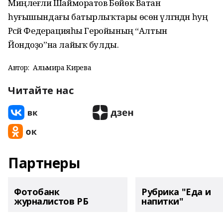
Миңлеғәли Шайморатов Бөйөк Ватан
һуғышындағы батырлыҡтары өсөн үлгәндән һуң
Рәсәй Федерацияһы Геройының “Алтын
Йондоҙо”на лайыҡ булды.
Автор:
Альмира Кирәева
Читайте нас
Партнеры
Фотобанк
Рубрика "Еда и
журналистов РБ
напитки"