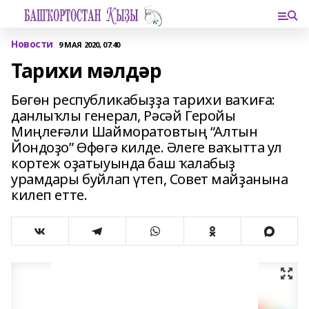
Новости
9 МАЯ 2020, 07:40
Тарихи мәлдәр
Бөгөн республикабыҙҙа тарихи ваҡиға:
данлыҡлы генерал, Рәсәй Геройы
Миңлеғәли Шайморатовтың “Алтын
Йондоҙо” Өфөгә килде. Әлеге ваҡытта ул
кортеж оҙатыуында баш ҡалабыҙ
урамдары буйлап үтеп, Совет майҙанына
килеп етте.