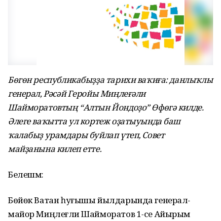
Бөгөн республикабыҙҙа тарихи ваҡиға: данлыҡлы
генерал, Рәсәй Геройы Миңлеғәли
Шайморатовтың “Алтын Йондоҙо” Өфөгә килде.
Әлеге ваҡытта ул кортеж оҙатыуында баш
ҡалабыҙ урамдары буйлап үтеп, Совет
майҙанына килеп етте.
Белешмә:
Бөйөк Ватан һуғышы йылдарында генерал-
майор Миңлеғәли Шайморатов 1-се Айырым