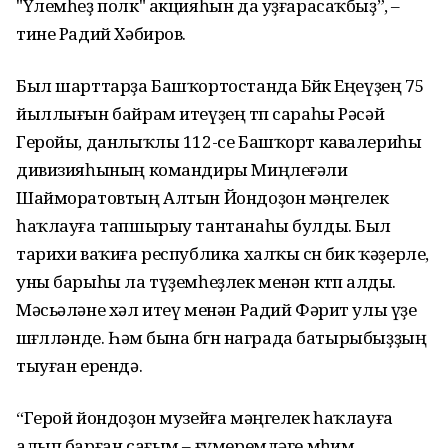
"Үлемһеҙ полк" акцияһын да уҙғарасаҡбыҙ”, –
тине Радий Хәбиров.
Был шарттарҙа Башҡортостанда Бөйөк Еңеүҙең 75
йыллығын байрам итеүҙең төп сараһы Рәсәй
Геройы, данлыҡлы 112-се Башҡорт кавалериһы
дивизияһының командиры Миңлеғәли
Шайморатовтың Алтын Йондоҙон мәңгелек
һаҡлауға тапшырыу тантанаһы булды. Был
тарихи ваҡиға республика халҡы өсөн бик ҡәҙерле,
уны барыһы ла түҙемһеҙлек менән көтөп алды.
Мәсьәләне хәл итеү менән Радий Фәрит улы үҙе
шөғөлләнде. Һәм бына бөгөн награда батырыбыҙҙың
тыуған ерендә.
“Герой йондоҙон музейға мәңгелек һаҡлауға
алып барған сағым – ғүмеремдәге мөһим