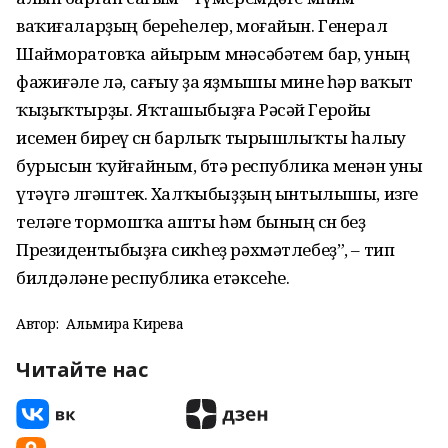
ваҡиғаларҙың береһелер, моғайын. Генерал
Шайморатовҡа айырым мөнәсәбәтем бар, уның
фажиғәле лә, сағыу ҙа яҙмышы мине һәр ваҡыт
ҡыҙыҡтырҙы. Яҡташыбыҙға Рәсәй Геройы
исемен биреү өсөн барлыҡ тырышлыҡты һалыу
бурысын ҡуйғайным, бөтә республика менән уны
үтәүгә өлгәштек. Халҡыбыҙҙың ынтылышы, изге
теләге тормошҡа ашты һәм бының өсөн беҙ
Президентыбыҙға сикһеҙ рәхмәтлебеҙ”, – тип
билдәләне республика етәксеһе.
Автор:
Альмира Кирәева
Читайте нас