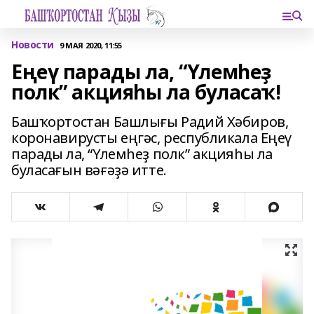
Новости
9 МАЯ 2020, 11:55
Еңеү парады ла, “Үлемһеҙ
полк” акцияһы ла буласаҡ!
Башҡортостан Башлығы Радий Хәбиров,
коронавирусты еңгәс, республикала Еңеү
парады ла, “Үлемһеҙ полк” акцияһы ла
буласағын вәғәҙә итте.