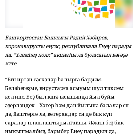
Башҡортостан Башлығы Радий Хәбиров,
коронавирусты еңгәс, республикала Еңеү парады
ла, “Үлемһеҙ полк” акцияһы ла буласағын вәғәҙә
итте.
“Бөгөн иртән сәскәләр һалырға барҙым.
Беләһегеҙме, вирустарға асыуым шул тиклем
көслө ине. Беҙ был көнгә ысынында йыл буйы
әҙерләндек – Хәтер һәм дан йылына балалар өсөн
дә, йәштәргә лә, ветерандар өсөн дә бик күп
саралар планлаштырылғайны. Ләкин беҙ бик
ныҡышмалбыҙ, барыбер Еңеү парадын да,