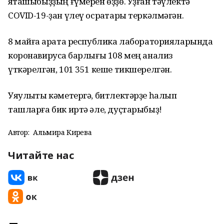
яҡташыбыҙҙың ғүмерен өҙҙө. Уҙған тәүлектә
COVID-19-ҙан үлеү осраҡтары теркәлмәгән.
8 майға ҡарата республика лабораторияларында
коронавирусҡа барлығы 108 мең анализ
үткәрелгән, 101 351 кеше тикшерелгән.
Уяулыҡты кәметергә, битлектәрҙе һалып
ташларға бик иртә әле, дуҫтарыбыҙ!
Автор:
Альмира Кирәева
Читайте нас