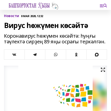
Новости
8 МАЯ 2020, 12:32
Вирус һөжүмен көсәйтә
Коронавирус һөжүмен көсәйтә: һуңғы
тәүлектә сирҙең 89 яңы осрағы теркәлгән.