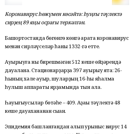
Коронавирус һөжүмен көсәйтә: һуңғы тәүлектә
сирҙең 89 яңы осрағы теркәлгән.
Башҡортостанда бөгөнгө көнгә ҡарата коронавирус
менән сирләүселәр һаны 1332-гә етте.
Ауырыуға ныҡ бирешмәгән 512 кеше өйҙәрендә
дауалана. Стационарҙарҙа 397 ауырыу ята: 26-
һының хәле ауыр, шуларҙың 16-һы яһалма
һулыш аппараты ярҙамында тын ала.
Һауығыусылар бөтәһе – 409. Аҙаҡҡы тәүлектә 48
кеше дауахананан сыҡҡан.
Эпидемия башланғандан алып ҡурҡыныс вирус 14