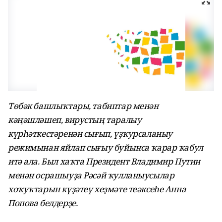
Төбәк башлыҡтары, табиптар менән
кәңәшләшеп, вирустың таралыу
күрһәткестәренән сығып, үҙҡурсаланыу
режимынан яйлап сығыу буйынса ҡарар ҡабул
итә ала. Был хаҡта Президент Владимир Путин
менән осрашыуҙа Рәсәй ҡулланыусылар
хоҡуҡтарын күҙәтеү хеҙмәте теәксеһе Анна
Попова белдерҙе.