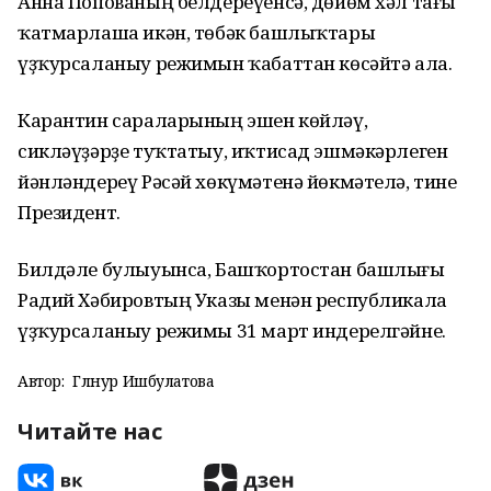
Анна Попованың белдереүенсә, дөйөм хәл тағы
ҡатмарлаша икән, төбәк башлыҡтары
үҙҡурсаланыу режимын ҡабаттан көсәйтә ала.
Карантин сараларының эшен көйләү,
сикләүҙәрҙе туҡтатыу, иҡтисад эшмәкәрлеген
йәнләндереү Рәсәй хөкүмәтенә йөкмәтелә, тине
Президент.
Билдәле булыуынса, Башҡортостан башлығы
Радий Хәбировтың Указы менән республикала
үҙҡурсаланыу режимы 31 март индерелгәйне.
Автор:
Гөлнур Ишбулатова
Читайте нас