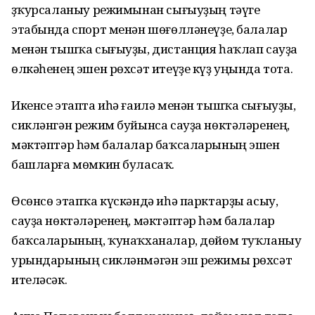
Үҙҡурсаланыу режимынан сығыуҙың тәүге
этабында спорт менән шөғөлләнеүҙе, балалар
менән тышҡа сығыуҙы, дистанция һаҡлап сауҙа
өлкәһенең эшен рөхсәт итеүҙе күҙ уңында тота.
Икенсе этапта иһә ғаилә менән тышҡа сығыуҙы,
сикләнгән режим буйынса сауҙа нөктәләренең,
мәктәптәр һәм балалар баҡсаларының эшен
башларға мөмкин буласаҡ.
Өсөнсө этапҡа күскәндә иһә парктарҙы асыу,
сауҙа нөктәләренең, мәктәптәр һәм балалар
баҡсаларының, ҡунаҡханалар, дөйөм туҡланыу
урындарының сикләнмәгән эш режимы рөхсәт
ителәсәк.