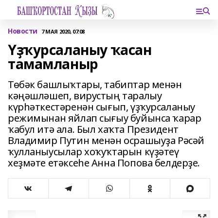
Новости
7 МАЯ 2020, 07:08
Үҙҡурсаланыу ҡасан
тамамланыр
Төбәк башлыҡтары, табиптар менән
кәңәшләшеп, вирустың таралыу
күрһәткестәренән сығып, үҙҡурсаланыу
режимынан яйлап сығыу буйынса ҡарар
ҡабул итә ала. Был хаҡта Президент
Владимир Путин менән осрашыуҙа Рәсәй
ҡулланыусылар хоҡуҡтарын күҙәтеү
хеҙмәте етәксеһе Анна Попова белдерҙе.