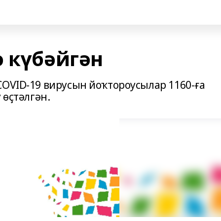
ә күбәйгән
COVID-19 вирусын йоҡтороусылар 1160-ға
 өҫтәлгән.