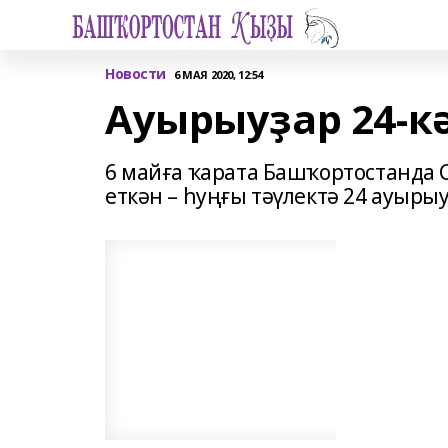
Новости
6 МАЯ 2020, 12:54
Ауырыуҙар 24-к
6 майға ҡарата Башҡортостанда 
еткән – һуңғы тәүлектә 24 ауырыу