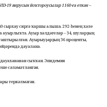
ID-19 вирусын йоҡтороусылар 1160-ға еткән –
40 сырхау сиргә ҡаршы алыша. 292-һенең хәле
аса ауырлыҡта. Ауыр хәлдәгеләр – 34, шуларҙың
таштырылған. Ауырыуҙарҙың 36 проценты,
 өйҙәрендә дауалана.
, дауахананан сыҡҡан. Эпидемия
еше сәләмәтләнгән.
тары теркәлмәгән.