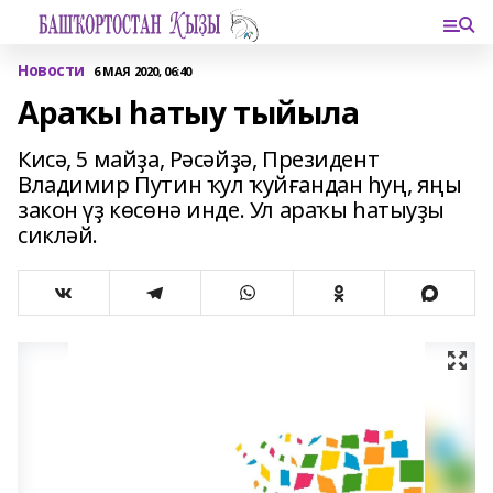
Новости
6 МАЯ 2020, 06:40
Араҡы һатыу тыйыла
Кисә, 5 майҙа, Рәсәйҙә, Президент
Владимир Путин ҡул ҡуйғандан һуң, яңы
закон үҙ көсөнә инде. Ул араҡы һатыуҙы
сикләй.