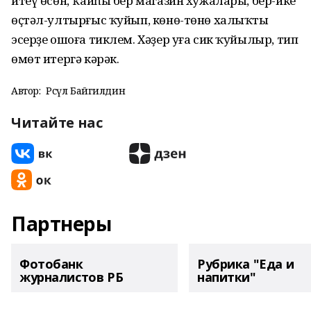
итеү өсөн, ҡайһы бер магазин хужалары, бер-ике
өҫтәл-ултырғыс ҡуйып, көнө-төнө халыҡты
эсерҙе ошоға тиклем. Хәҙер уға сик ҡуйылыр, тип
өмөт итергә кәрәк.
Автор:
Рәсүл Байгилдин
Читайте нас
Партнеры
Фотобанк
Рубрика "Еда и
журналистов РБ
напитки"