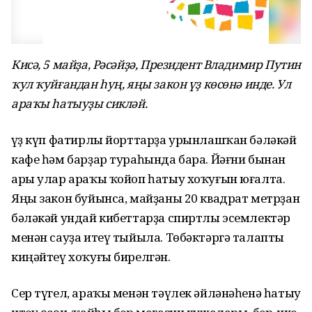
Кисә, 5 майҙа, Рәсәйҙә, Президент Владимир Путин
ҡул ҡуйғандан һуң, яңы закон үҙ көсөнә инде. Ул
араҡы һатыуҙы сикләй.
Һүҙ күп фатирлы йорттарҙа урынлашҡан бәләкәй
кафе һәм барҙар тураһында бара. Йәғни бынан
ары улар араҡы ҡойоп һатыу хоҡуғын юғалта.
Яңы закон буйынса, майҙаны 20 квадрат метрҙан
бәләкәй ундай кибеттарҙа спиртлы эсемлектәр
менән сауҙа итеү тыйыла. Төбәктәргә талапты
киңәйтеү хоҡуғы бирелгән.
Сер түгел, араҡы менән тәүлек әйләнәһенә һатыу