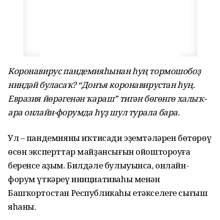
Коронавирус пандемияһынан һуң тормошобоҙ
ниндәй буласаҡ? “Донъя коронавирустан һуң.
Евразия йөрәгенән ҡараш” тигән бөгөнгө халыҡ-
ара онлайн-форумда һүҙ шул турала бара.
Ул – пандемияның иҡтисади эҙемтәләрен бөтөрөү
өсөн эксперттар майҙансығын ойоштороуға
беренсе аҙым. Билдәле булыуынса, онлайн-
форум үткәреү инициативаһы менән
Башҡортостан Республикаһы етәкселеге сығыш
яһаны.