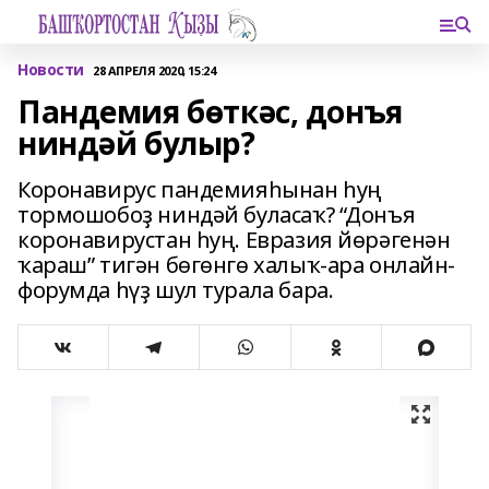
Новости
28 АПРЕЛЯ 2020, 15:24
Пандемия бөткәс, донъя
ниндәй булыр?
Коронавирус пандемияһынан һуң
тормошобоҙ ниндәй буласаҡ? “Донъя
коронавирустан һуң. Евразия йөрәгенән
ҡараш” тигән бөгөнгө халыҡ-ара онлайн-
форумда һүҙ шул турала бара.