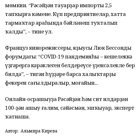
мөмкин. “Рәсәйҙән тауарҙар импорты 2,5
тапҡырға кәмене. Күп предприятиелар, хатта
тармаҡтар араһында бәйләнеш туҡталып
ҡалды”, – тине ул.
Француз кинорежиссеры, яҙыусы Люк Бессондың
форумдағы: “COVID-19 пандемияһы – кешелеккә
үҙгәрергә кәрәклеген белдереүсе үҙенсәлекле бер
билдә”, – тигән һүҙҙәре барса халыҡтарҙың
фекерен сағылдыралыр, моғайын...
Онлайн-осрашыуҙа Рәсәйҙән һәм сит илдәрҙән
100-ҙән ашыу ғалим, сәйәсмән, эшҡыуар, эксперт
ҡатнаша.
Автор:
Альмира Кирәева