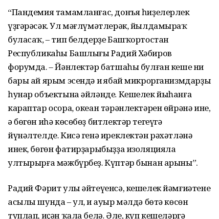
“Пандемия тамамланғас, донъя һиҙелерлек
үҙгәрәсәк. Ул мәғлүмәтлерәк, йылдамыраҡ
буласаҡ, – тип белдерҙе Башҡортостан
Республикаһы Башлығы Радий Хәбиров
форумда. – Йәнлектәр батшаһы булған кеше ни
бары ай ярым эсендә иң ябай микрорганизмдарҙың
һунар объектына әйләнде. Кешелек йыһанға
караптар осора, океан тәрәнлектәрен өйрәнә ине,
ә бөгөн иһә көсөбөҙ битлектәр тегеүгә
йүнәлтелде. Кисә генә иреклектән рәхәтләнә
инек, бөгөн фатирҙарыбыҙҙа изоляцияла
ултырырға мәжбүрбеҙ. Күптәр бынан арыны”.
Радий Фәрит улы әйтеүенсә, кешелек йәмғиәтенең
асылы шунда – ул, иң ауыр мәлдә бөтә көсөн
туплап, иҫән ҡала белә. Әле, күп кешеләргә