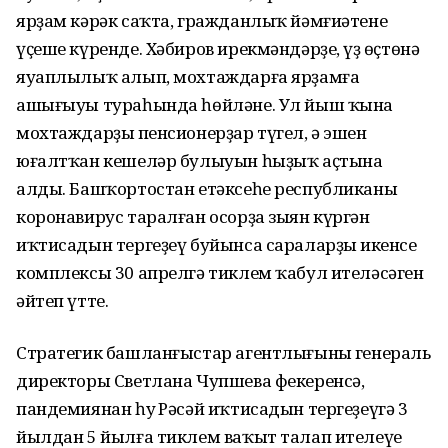
ярҙам кәрәк саҡта, гражданлыҡ йәмғиәтенең
үҫеше күренде. Хәбиров ирекмәндәрҙең, үҙ өҫтөнә
яуаплылыҡ алып, мохтаждарға ярҙамға
ашығыуы тураһында һөйләне. Ул йыш ҡына
мохтаждарҙың пенсионерҙар түгел, ә эшен
юғалтҡан кешеләр булыуын һыҙыҡ аҫтына
алды. Башҡортостан етәксеһе республиканың
коронавирус таралған осорҙа зыян күргән
иҡтисадын тергеҙеү буйынса сараларҙың икенсе
комплексы 30 апрелгә тиклем ҡабул ителәсәген
әйтеп үтте.
Стратегик башланғыстар агентлығының генераль
директоры Светлана Чупшева фекеренсә,
пандемиянан һуң Рәсәй иҡтисадын тергеҙеүгә 3
йылдан 5 йылға тиклем ваҡыт талап ителеүе