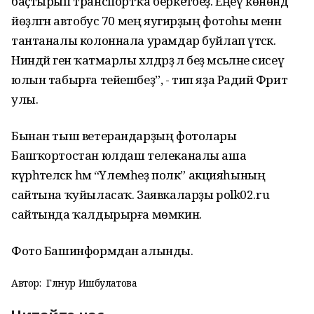
баҫтырып транспортҡа беркетәбеҙ. Еңеү көнөндә
йөҙләгән автобус 70 мең яугирҙың фотоһы менән
тантаналы колоннала урамдар буйлап үтәсәк.
Ниндәй генә ҡатмарлы хәлдәрҙә лә беҙ мәсьәләне сисеү
юлын табырға тейешбеҙ”, - тип яҙа Радий Фәрит
улы.
Бынан тыш ветерандарҙың фотолары
Башҡортостан юлдаш телеканалы аша
күрһәтеләсәк һәм “Үлемһеҙ полк” акцияһының
сайтына ҡуйыласаҡ. Заявкаларҙы polk02.ru
сайтында ҡалдырырға мөмкин.
Фото Башинформдан алынды.
Автор:
Гөлнур Ишбулатова