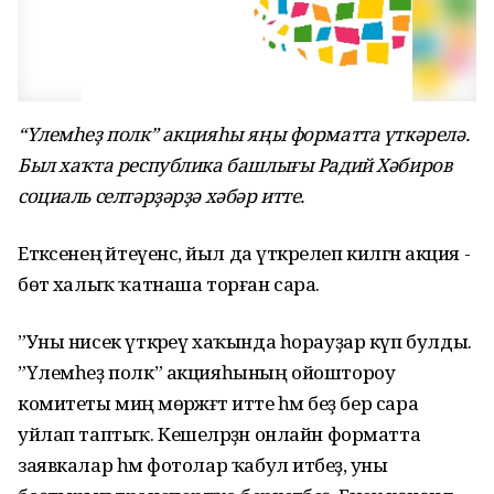
“Үлемһеҙ полк” акцияһы яңы форматта үткәрелә.
Был хаҡта республика башлығы Радий Хәбиров
социаль селтәрҙәрҙә хәбәр итте.
Етәксенең әйтеүенсә, йыл да үткәрелеп килгән акция -
бөтә халыҡ ҡатнаша торған сара.
”Уны нисек үткәреү хаҡында һорауҙар күп булды.
”Үлемһеҙ полк” акцияһының ойоштороу
комитеты миңә мөрәжәғәт итте һәм беҙ бер сара
уйлап таптыҡ. Кешеләрҙән онлайн форматта
заявкалар һәм фотолар ҡабул итәбеҙ, уны