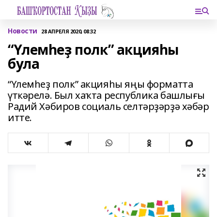
Новости
28 АПРЕЛЯ 2020, 08:32
“Үлемһеҙ полк” акцияһы
була
“Үлемһеҙ полк” акцияһы яңы форматта
үткәрелә. Был хаҡта республика башлығы
Радий Хәбиров социаль селтәрҙәрҙә хәбәр
итте.